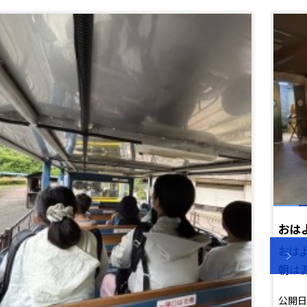
おは
おは
朝は源
公開日