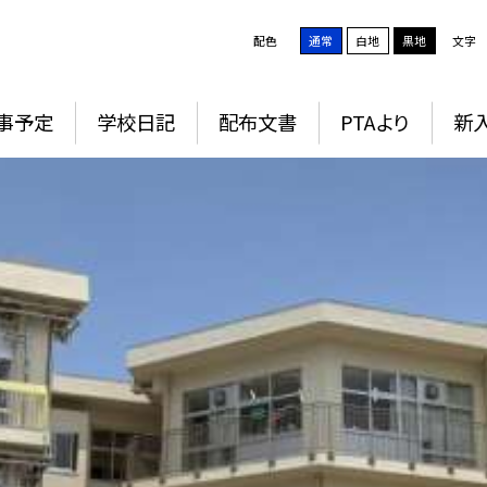
配色
通常
白地
黒地
文字
事予定
学校日記
配布文書
PTAより
新