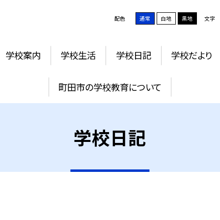
配色
通常
白地
黒地
文字
学校案内
学校生活
学校日記
学校だより
町田市の学校教育について
学校日記