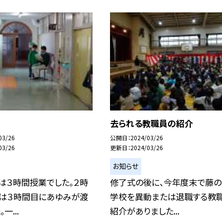
去られる教職員の紹介
03/26
公開日
2024/03/26
03/26
更新日
2024/03/26
お知らせ
は３時間授業でした。２時
修了式の後に、今年度末で藤
たは３時間目にあゆみが渡
学校を異動または退職する教
一...
紹介がありました...