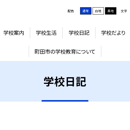
配色
通常
白地
黒地
文字
学校案内
学校生活
学校日記
学校だより
町田市の学校教育について
学校日記