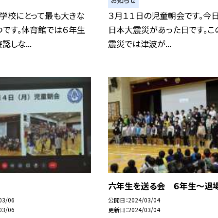
、学校にとって最も大きな
３月１１日の児童朝会です。今
つです。体育館では６年生
日本大震災があった日です。こ
認しな...
震災では津波が...
六年生を送る会 ６年生〜退
03/06
公開日
2024/03/04
03/06
更新日
2024/03/04