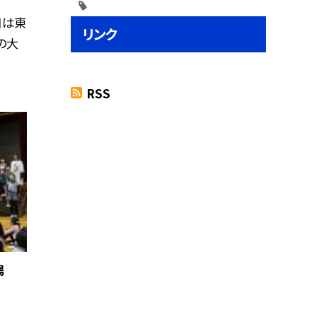
日は東
リンク
の大
RSS
場