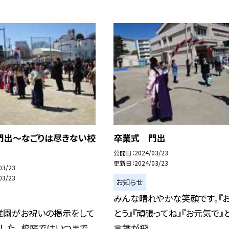
門出〜なごりは尽きない校
卒業式 門出
公開日
2024/03/23
更新日
2024/03/23
03/23
03/23
お知らせ
みんな晴れやかな笑顔です。『
稚園がお祝いの掲示をして
とう』『頑張ってね』『お元気で』
した。 校庭ではいつまで
言葉が飛...