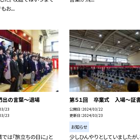
お...
門出の言葉〜退場
第５１回 卒業式 入場〜証
03/23
公開日
2024/03/22
03/23
更新日
2024/03/23
お知らせ
では『旅立ちの日に』と
少しひんやりとしていましたが