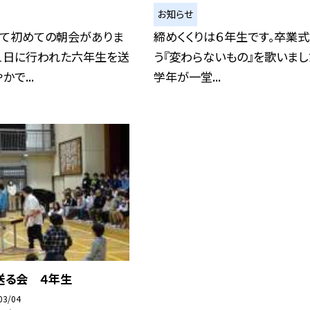
お知らせ
って初めての朝会がありま
締めくくりは６年生です。卒業
月１日に行われた六年生を送
う『変わらないもの』を歌いまし
で...
学年が一堂...
送る会 ４年生
03/04