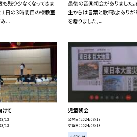
度も残り少なくなってきま
最後の音楽朝会がありました。
２１日の３時間目の様教室
生からは言葉と歌『歌よありがと
...
を贈りました。...
向けて
児童朝会
03/13
公開日
2024/03/13
03/13
更新日
2024/03/13
お知らせ