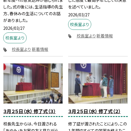
新年度への意気込みが感じられま
した態度で最高学年としての決意
した。式の後には、生活指導の先生
を述べていました。
方、春休みの生活についてのお話
2026/03/27
がありました。
校長室より
2026/03/27
校長室より
新着情報
校長室より
校長室より
新着情報
３月２５日（水） 修了式（３）
３月２５日（水） 修了式（２）
校長先生からは、今日渡される
修了証が渡されたことにより、この
「あゆみ」をお家の方と見ながら、
１年間のすべての学習を終えたこ