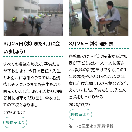
３月２５日（水） また４月に会
３月２５日（水） 通知表
いましょう！
各教室では、担任の先生から通知
表が子どもたち一人一人に渡さ
すべての授業を終えて、子供たち
れ、教科の評定だけでなく、この１
が下校します。今日で担任の先生
年の成長やがんばったこと、新年
とお別れになるクラスでは、名残
度に向けた励ましの言葉などを伝
惜しそうにいつまでも先生を取り
えていました。子供たちも、先生の
囲んでいました。あいにく帰りの時
言葉をしっかりかみ...
間帯には雨が降り出し、傘をさし
2026/03/27
ての下校となりまし...
2026/03/27
校長室より
校長室より
校長室より
新着情報