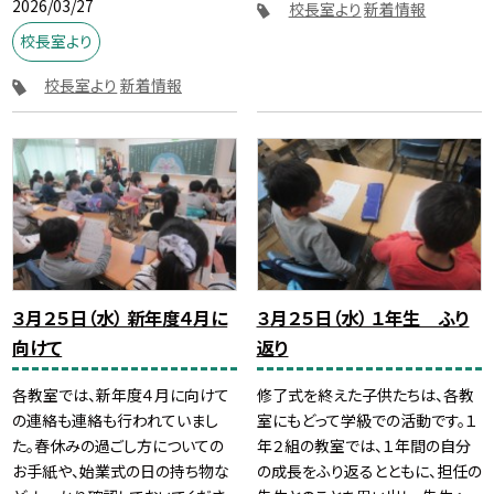
2026/03/27
校長室より
新着情報
校長室より
校長室より
新着情報
３月２５日（水） 新年度４月に
３月２５日（水） １年生 ふり
向けて
返り
各教室では、新年度４月に向けて
修了式を終えた子供たちは、各教
の連絡も連絡も行われていまし
室にもどって学級での活動です。１
た。春休みの過ごし方についての
年２組の教室では、１年間の自分
お手紙や、始業式の日の持ち物な
の成長をふり返るとともに、担任の