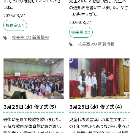
ど、しっかり確認しておいてくださ
先生とのことを思い出し、先生へ
いね。
の通知表を書いていました。「やさ
しい先生」に〇...
2026/03/27
2026/03/27
校長室より
校長室より
校長室より
新着情報
校長室より
新着情報
３月２５日（水） 修了式（５）
３月２５日（水） 修了式（４）
最後に全員で校歌を歌いました。
児童代表の言葉は５年生です。こ
元気な歌声が体育館に響き渡り、
の１年間をふり返りながら、堂々と