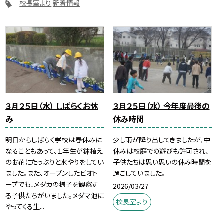
校長室より
新着情報
３月２５日（水） しばらくお休
３月２５日（水） 今年度最後の
み
休み時間
明日からしばらく学校は春休みに
少し雨が降り出してきましたが、中
なることもあって、１年生が鉢植え
休みは校庭での遊びも許可され、
のお花にたっぷりと水やりをしてい
子供たちは思い思いの休み時間を
ました。また、オープンしたビオト
過ごしていました。
ープでも、メダカの様子を観察す
2026/03/27
る子供たちがいました。メダマ池に
校長室より
やってくる生...