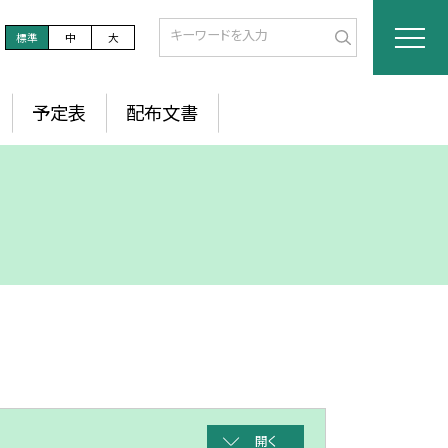
標準
中
大
予定表
配布文書
開く