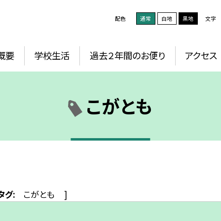
配色
通常
白地
黒地
文字
概要
学校生活
過去２年間のお便り
アクセス
こがとも
タグ:
こがとも
]