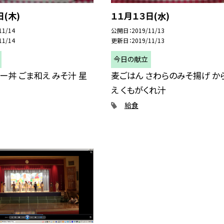
日(木)
１１月１３日(水)
11/14
公開日
2019/11/13
11/14
更新日
2019/11/13
今日の献立
ー丼 ごま和え みそ汁 星
麦ごはん さわらのみそ揚げ か
え くもがくれ汁
給食