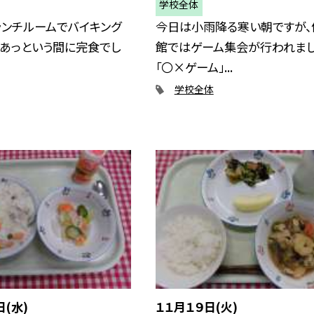
学校全体
ランチルームでバイキング
今日は小雨降る寒い朝ですが、
 あっという間に完食でし
館ではゲーム集会が行われまし
「〇×ゲーム」...
学校全体
日(水)
１１月１９日(火)