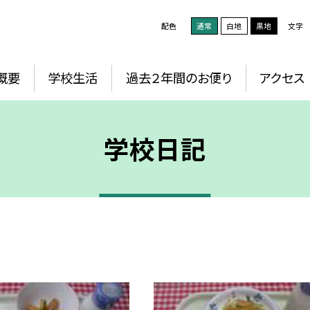
配色
通常
白地
黒地
文字
概要
学校生活
過去２年間のお便り
アクセス
学校日記