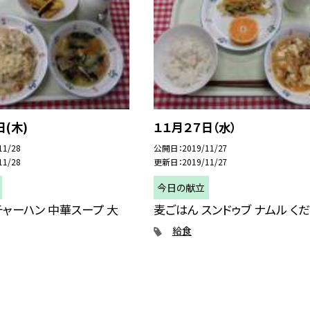
日(木)
１１月２７日（水）
11/28
公開日
2019/11/27
11/28
更新日
2019/11/27
今日の献立
ャーハン 中華スープ 大
麦ごはん スンドゥブ ナムル く
給食