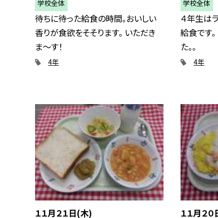
学校全体
学校全体
待ちに待った給食の時間。おいしい
４年生は
香りが食欲をそそります。 いただき
給食です。
ま〜す！
た。。
4年
4年
１１月２１日(木)
１１月２０