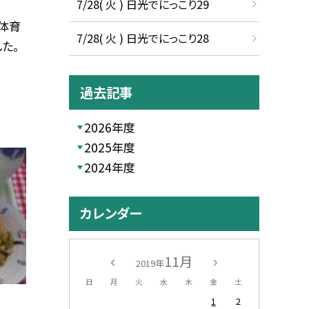
7/28( 火 ) 日光でにっこり29
体育
7/28( 火 ) 日光でにっこり28
た。
過去記事
2026年度
2025年度
2024年度
カレンダー
11月
2019年
日
月
火
水
木
金
土
1
2