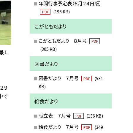
年間行事予定表（６月２４日版）
(196 KB)
PDF
こがともだより
こがともだより ８月号
PDF
(305 KB)
景１
図書だより
図書だより ７月号
(531
PDF
KB)
２９
中で
給食だより
献立表 ７月号
(136 KB)
PDF
給食だより ７月号
(349
PDF