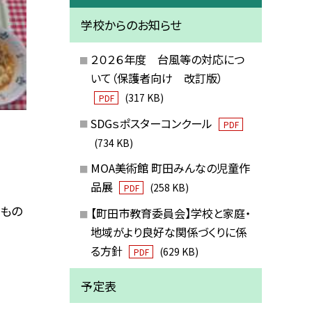
学校からのお知らせ
２０２６年度 台風等の対応につ
いて（保護者向け 改訂版）
(317 KB)
PDF
SDGｓポスターコンクール
PDF
(734 KB)
MOA美術館 町田みんなの児童作
品展
(258 KB)
PDF
だもの
【町田市教育委員会】学校と家庭・
地域がより良好な関係づくりに係
る方針
(629 KB)
PDF
予定表