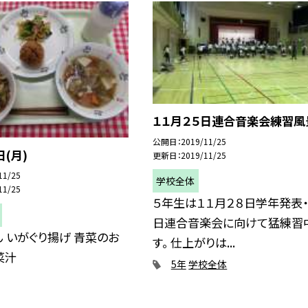
１１月２５日連合音楽会練習風
公開日
2019/11/25
日(月)
更新日
2019/11/25
11/25
学校全体
11/25
５年生は１１月２８日学年発表・
日連合音楽会に向けて猛練習
 いがぐり揚げ 青菜のお
す。 仕上がりは...
菜汁
5年
学校全体