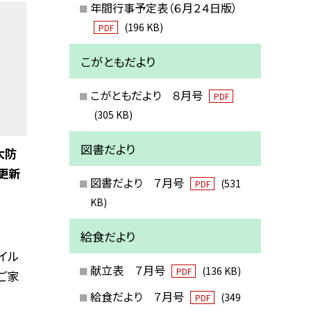
年間行事予定表（６月２４日版）
(196 KB)
PDF
こがともだより
こがともだより ８月号
PDF
(305 KB)
図書だより
大防
更新
図書だより ７月号
(531
PDF
KB)
給食だより
イル
献立表 ７月号
(136 KB)
PDF
ご家
給食だより ７月号
(349
PDF