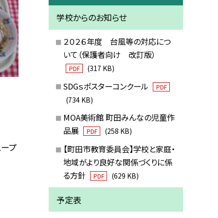
学校からのお知らせ
２０２６年度 台風等の対応につ
いて（保護者向け 改訂版）
(317 KB)
PDF
SDGｓポスターコンクール
PDF
(734 KB)
MOA美術館 町田みんなの児童作
品展
(258 KB)
PDF
スープ
【町田市教育委員会】学校と家庭・
地域がより良好な関係づくりに係
る方針
(629 KB)
PDF
予定表