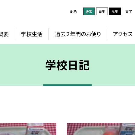
配色
通常
白地
黒地
文字
概要
学校生活
過去２年間のお便り
アクセス
学校日記