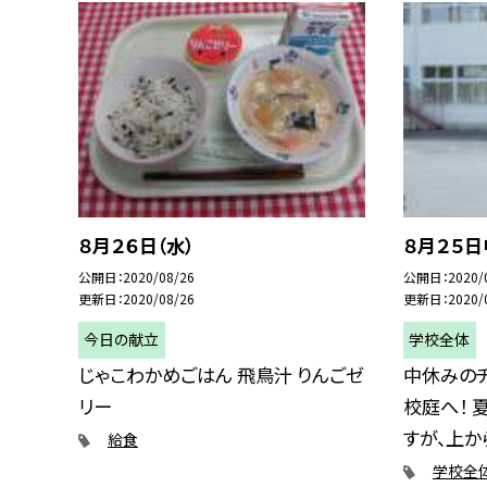
８月２６日（水）
８月２５
公開日
2020/08/26
公開日
2020/
更新日
2020/08/26
更新日
2020/
今日の献立
学校全体
じゃこわかめごはん 飛鳥汁 りんごゼ
中休みの
リー
校庭へ！ 
すが、上から
給食
学校全