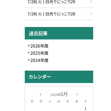
7/28( 火 ) 日光でにっこり29
7/28( 火 ) 日光でにっこり28
過去記事
2026年度
2025年度
2024年度
カレンダー
8月
2020年
日
月
火
水
木
金
土
1