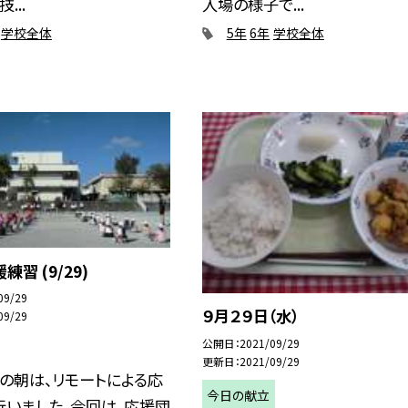
...
入場の様子で...
学校全体
5年
6年
学校全体
習 (9/29)
09/29
９月２９日（水）
09/29
公開日
2021/09/29
更新日
2021/09/29
）の朝は、リモートによる応
今日の献立
行いました。今回は、応援団