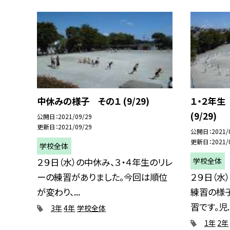
中休みの様子 その１ (9/29)
１・２年生
(9/29)
公開日
2021/09/29
更新日
2021/09/29
公開日
2021/
更新日
2021/
学校全体
学校全体
２９日（水）の中休み、３・４年生のリレ
ーの練習がありました。今回は順位
２９日（水
が変わり、...
練習の様子
習です。児..
3年
4年
学校全体
1年
2年