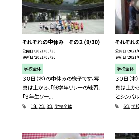
それぞれの中休み その２ (9/30)
それぞれの
公開日
2021/09/30
公開日
2021/
更新日
2021/09/30
更新日
2021/
学校全体
学校全体
３０日（木）の中休みの様子です。写
３０日（木
真は上から、「低学年リレーの練習」
真は上か
「３年生ソー...
とシンバル練
1年
2年
3年
学校全体
6年
学