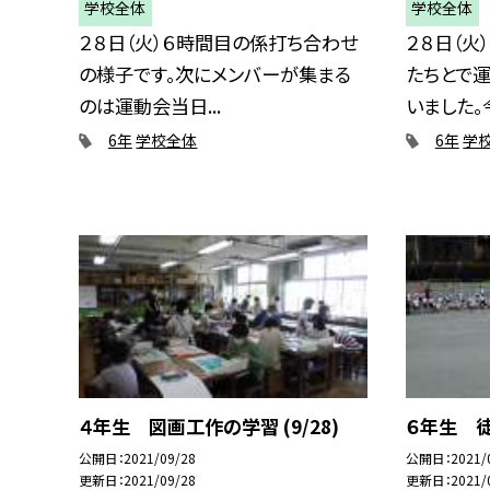
学校全体
学校全体
２８日（火）６時間目の係打ち合わせ
２８日（火
の様子です。次にメンバーが集まる
たちとで
のは運動会当日...
いました。今.
6年
学校全体
6年
学
４年生 図画工作の学習 (9/28)
６年生 徒
公開日
2021/09/28
公開日
2021/
更新日
2021/09/28
更新日
2021/