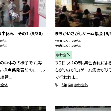
中休み その１ (9/30)
まちがいさがしゲーム集会 (9/3
09/30
公開日
2021/09/30
09/30
更新日
2021/09/30
学校全体
）の中休みの様子です。写
３０日（木）の朝、集会委員による
ら「採点係発表前のロール
ちがいさがし」ゲーム集会がリ
習...
で行われま...
校全体
5年
6年
学校全体