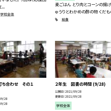
麦ごはん とり肉とコーンの揚げ
..
ゅうりとわかめの酢の物 くだも
学校全体
給食
打ち合わせ その１
２年生 図書の時間 (9/28)
公開日
2021/09/28
更新日
2021/09/28
09/28
09/28
学校全体