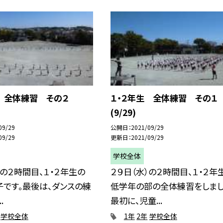
 全体練習 その２
１・２年生 全体練習 その１
(9/29)
09/29
公開日
2021/09/29
09/29
更新日
2021/09/29
学校全体
）の２時間目、１・２年生の
２９日（水）の２時間目、１・２年
です。最後は、ダンスの練
低学年の部の全体練習をしまし
.
最初に、児童...
学校全体
1年
2年
学校全体