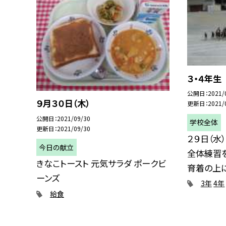
３・４年生
公開日
2021/
９月３０日（木）
更新日
2021/
公開日
2021/09/30
学校全体
更新日
2021/09/30
２９日（水
今日の献立
全体練習
きなこトースト 元気サラダ ポークビ
育着の上に黒
ーンズ
3年
4年
給食