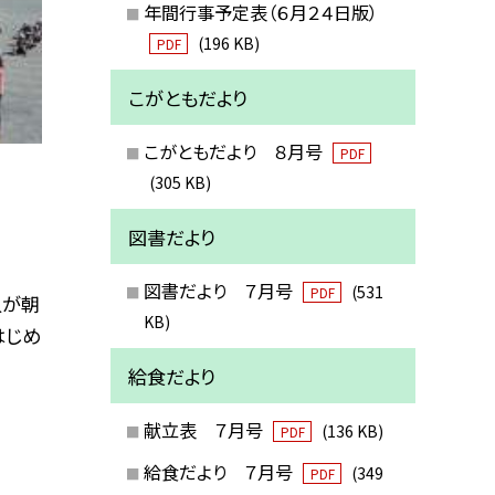
年間行事予定表（６月２４日版）
(196 KB)
PDF
こがともだより
こがともだより ８月号
PDF
(305 KB)
図書だより
図書だより ７月号
(531
PDF
人が朝
KB)
はじめ
給食だより
献立表 ７月号
(136 KB)
PDF
給食だより ７月号
(349
PDF