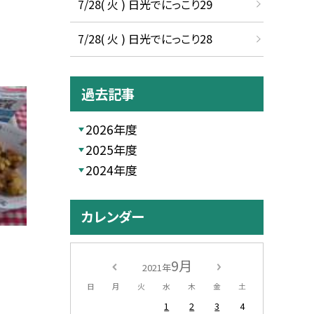
7/28( 火 ) 日光でにっこり29
7/28( 火 ) 日光でにっこり28
過去記事
2026年度
2025年度
2024年度
カレンダー
9月
2021年
日
月
火
水
木
金
土
1
2
3
4