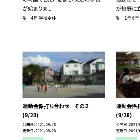
が始まりま...
が校庭に立.
4年
学校全体
1年
6年
運動会係打ち合わせ その２
運動会係
(9/28)
(9/28)
公開日
2021/09/28
公開日
2021/
更新日
2021/09/28
更新日
2021/