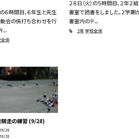
２８日（火）の５時間目、２年２
）の６時間目、６年生と先生
書室で読書をしました。２学期
運動会の係打ち合わせを行
書室内のテ...
..
2年
学校全体
校全体
競走の練習 (9/28)
09/28
09/28