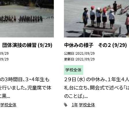
 団体演技の練習 (9/29)
中休みの様子 その２ (9/29)
09/29
公開日
2021/09/29
09/29
更新日
2021/09/29
学校全体
）の３時間目、３・４年生も
２９日（水）の中休み、１年生４
を行いました。児童席で体
礼台に立ち、開会式で述べる「
...
のことば」...
学校全体
1年
学校全体