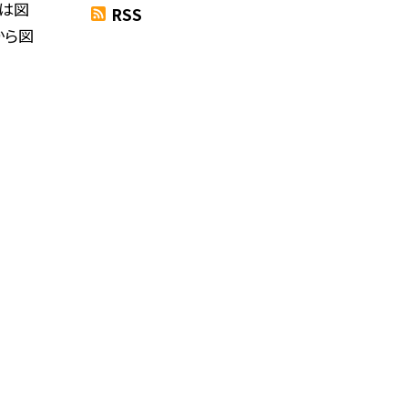
組は図
RSS
から図