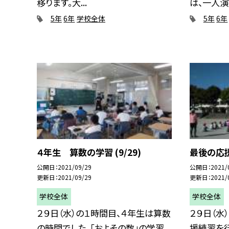
移ります。大...
は、一人演技
5年
6年
学校全体
5年
6年
４年生 算数の学習 (9/29)
最後の応援練
公開日
2021/09/29
公開日
2021/
更新日
2021/09/29
更新日
2021/
学校全体
学校全体
２９日（水）の１時間目、４年生は算数
２９日（水
の時間でした。「およその数」の学習
援練習を