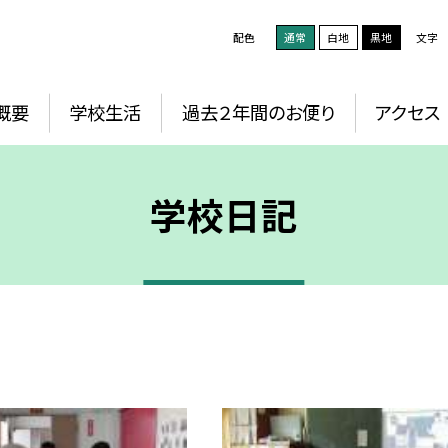
配色
通常
白地
黒地
文字
概要
学校生活
過去２年間のお便り
アクセス
学校日記