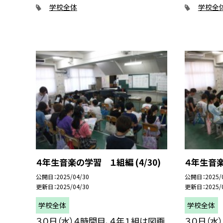
学校全体
学校全
４年生音楽の学習 １組編 (4/30)
４年生音楽
公開日
2025/04/30
公開日
2025/
更新日
2025/04/30
更新日
2025/
学校全体
学校全体
３０日（水）４時間目、４年１組は図画
３０日（水