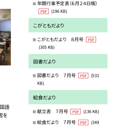
年間行事予定表（６月２４日版）
(196 KB)
PDF
こがともだより
こがともだより ８月号
PDF
(305 KB)
図書だより
図書だより ７月号
(531
PDF
KB)
給食だより
は国語
献立表 ７月号
(136 KB)
PDF
習を
給食だより ７月号
(349
PDF