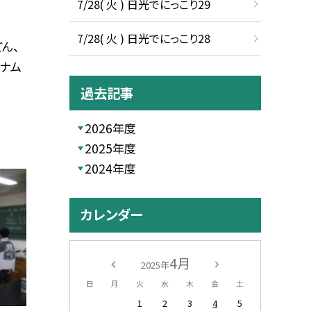
7/28( 火 ) 日光でにっこり29
7/28( 火 ) 日光でにっこり28
ん、
りナム
過去記事
2026年度
2025年度
2024年度
カレンダー
4月
2025年
日
月
火
水
木
金
土
1
2
3
4
5