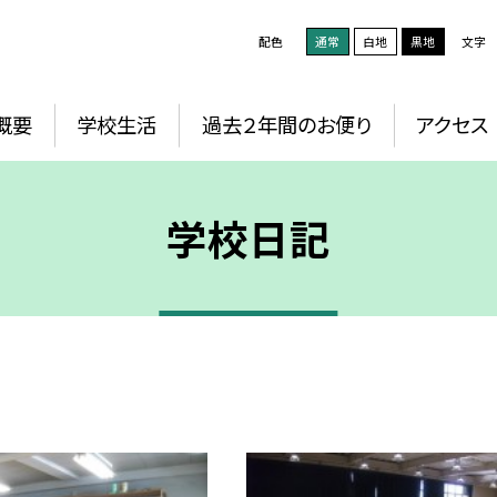
配色
通常
白地
黒地
文字
概要
学校生活
過去２年間のお便り
アクセス
学校日記