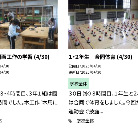
画工作の学習 (4/30)
１・２年生 合同体育 (4/30)
04/30
公開日
2025/04/30
04/30
更新日
2025/04/30
学校全体
）３・４時間目、３年１組は図
３０日（水）３時間目、１年生と
時間でした。木工作「木馬に
は合同で体育をしました。今回
運動会で披露...
体
学校全体