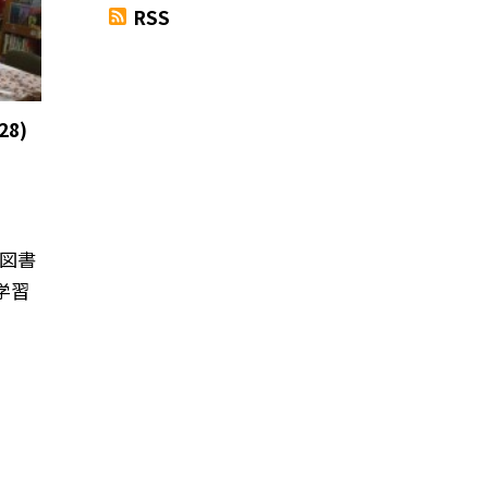
RSS
8)
は図書
学習