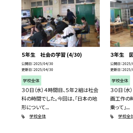
５年生 社会の学習 (4/30)
３年生 図
公開日
2025/04/30
公開日
2025/
更新日
2025/04/30
更新日
2025/
学校全体
学校全体
３０日（水）４時間目、５年２組は社会
３０日（水
科の時間でした。今回は、「日本の地
画工作の
形について...
乗って」...
学校全体
学校全