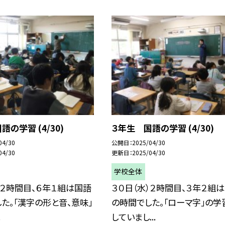
の学習 (4/30)
３年生 国語の学習 (4/30)
04/30
公開日
2025/04/30
04/30
更新日
2025/04/30
学校全体
）２時間目、６年１組は国語
３０日（水）２時間目、３年２組
た。「漢字の形と音、意味」
の時間でした。「ローマ字」の学
.
していまし...