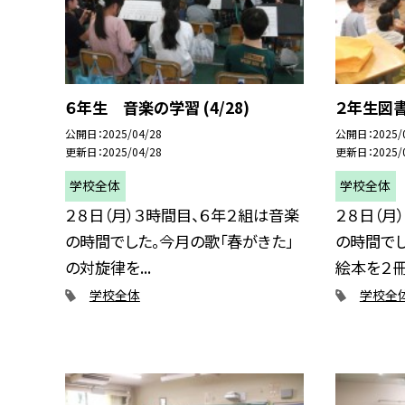
６年生 音楽の学習 (4/28)
２年生図書
公開日
2025/04/28
公開日
2025/
更新日
2025/04/28
更新日
2025/
学校全体
学校全体
２８日（月）３時間目、６年２組は音楽
２８日（月
の時間でした。今月の歌「春がきた」
の時間で
の対旋律を...
絵本を２冊読
学校全体
学校全