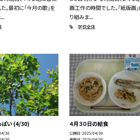
た。最初に「今月の歌」を
画工作の時間でした。「紙版画」
..
り組みま...
体
学校全体
い (4/30)
４月３０日の給食
04/30
公開日
2025/04/30
04/30
更新日
2025/04/30