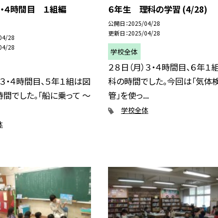
・４時間目 １組編
６年生 理科の学習 (4/28)
公開日
2025/04/28
更新日
2025/04/28
04/28
04/28
学校全体
２８日（月）３・４時間目、６年１
）３・４時間目、５年１組は図
科の時間でした。今回は「気体
間でした。「船に乗って 〜
管」を使っ...
学校全体
体