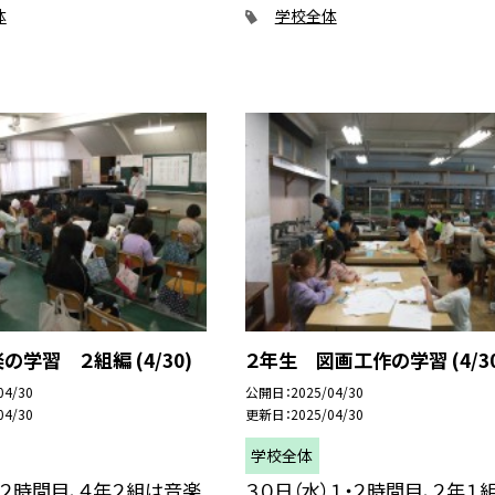
体
学校全体
の学習 ２組編 (4/30)
２年生 図画工作の学習 (4/30
04/30
公開日
2025/04/30
04/30
更新日
2025/04/30
学校全体
）２時間目、４年２組は音楽
３０日（水）１・２時間目、２年１