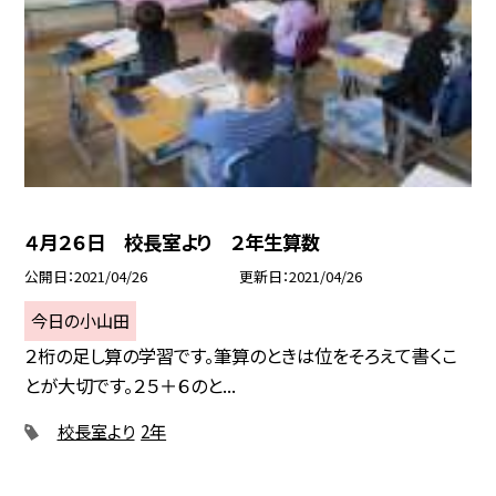
４月２６日 校長室より ２年生算数
公開日
2021/04/26
更新日
2021/04/26
今日の小山田
２桁の足し算の学習です。筆算のときは位をそろえて書くこ
とが大切です。２５＋６のと...
校長室より
2年