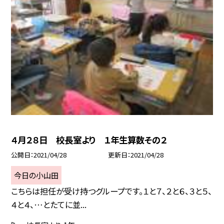
４月２８日 校長室より １年生算数その２
公開日
2021/04/28
更新日
2021/04/28
今日の小山田
こちらは担任が受け持つグループです。１と７、２と６、３と５、
４と４、…とたてに並...