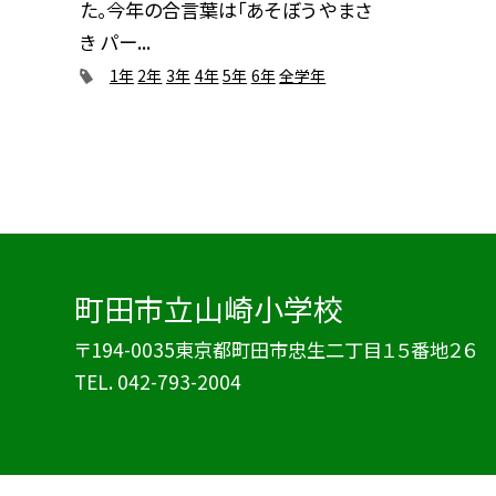
た。今年の合言葉は「あそぼう やまさ
き パー...
1年
2年
3年
4年
5年
6年
全学年
町田市立山崎小学校
〒194-0035東京都町田市忠生二丁目１５番地２６
TEL.
042-793-2004