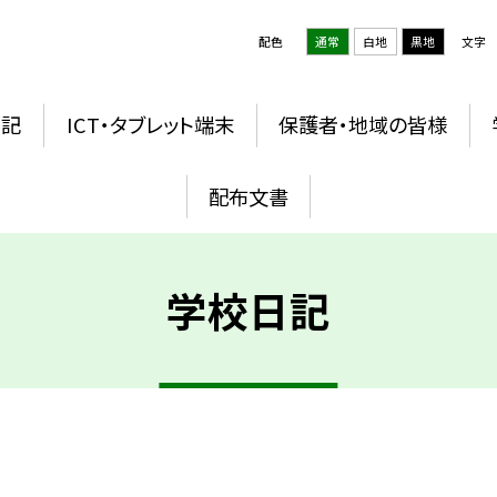
配色
通常
白地
黒地
文字
日記
ICT・タブレット端末
保護者・地域の皆様
配布文書
学校日記