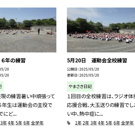
 ６年の練習
5月20日 運動会全校練習
05/20
公開日
2025/05/20
05/20
更新日
2025/05/20
記
やまさき日記
表現の練習暑い中頑張って
１回目の全校練習は、ラジオ体
。６年生は運動会の主役で
応援合戦、大玉送りの練習でし
にど...
い中、熱中症に...
3年
4年
5年
6年
全学年
1年
2年
3年
4年
5年
6年
全学年