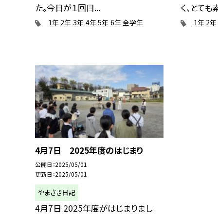
た。今日が１回目...
く、とても素
1年
2年
3年
4年
5年
6年
全学年
1年
2年
4月7日 2025年度のはじまり
公開日
2025/05/01
更新日
2025/05/01
やまさき日記
4月7日 2025年度がはじまりまし