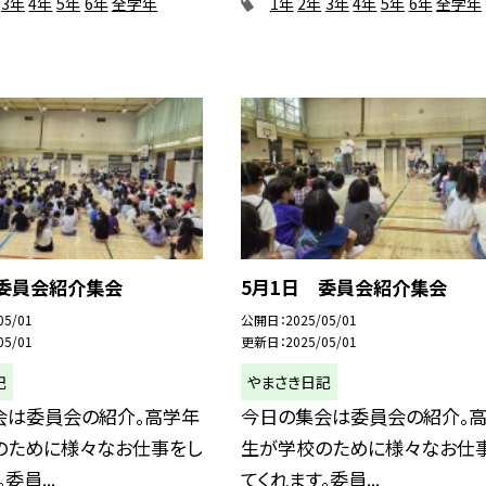
3年
4年
5年
6年
全学年
1年
2年
3年
4年
5年
6年
全学年
 委員会紹介集会
5月1日 委員会紹介集会
05/01
公開日
2025/05/01
05/01
更新日
2025/05/01
記
やまさき日記
会は委員会の紹介。高学年
今日の集会は委員会の紹介。
のために様々なお仕事をし
生が学校のために様々なお仕
委員...
てくれます。委員...