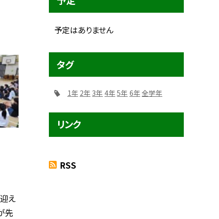
予定
予定はありません
タグ
1年
2年
3年
4年
5年
6年
全学年
リンク
RSS
迎え
が先