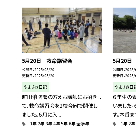
5月20日 救命講習会
5月20日
公開日
2025/05/20
公開日
2025/
更新日
2025/05/20
更新日
2025/
やまさき日記
やまさき日
町田消防署の方えお講師にお招きし
６年生の
て、救命講習会を2校合同で開催し
いました
ました。６月に入...
す。本番まで
1年
2年
3年
4年
5年
6年
全学年
1年
2年