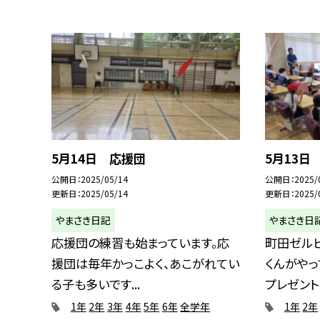
5月14日 応援団
5月13日
公開日
2025/05/14
公開日
2025/
更新日
2025/05/14
更新日
2025/
やまさき日記
やまさき日
応援団の練習も始まっています。応
町田ゼルビ
援団は毎年かっこよく、あこがれてい
くんがやっ
る子も多いです...
プレゼントし
1年
2年
3年
4年
5年
6年
全学年
1年
2年