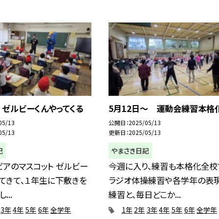
 ゼルビーくんやってくる
5月12日〜 運動会練習本格
05/13
公開日
2025/05/13
05/13
更新日
2025/05/13
記
やまさき日記
アのマスコット ゼルビー
今週に入り、練習も本格化全校
てきて、１年生に下敷きを
ラジオ体操練習や各学年の表
...
練習と、毎日どこか...
3年
4年
5年
6年
全学年
1年
2年
3年
4年
5年
6年
全学年