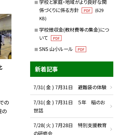
学校と家庭・地域がより良好な関
係づくりに係る方針
(629
PDF
KB)
学校徴収金(教材費等の集金)につ
いて
PDF
SNS 山小ルール
PDF
化
新着記事
7/31( 金 ) 7月31日 避難袋の体験
7/31( 金 ) 7月31日 ５年 稲のお
での
世話
現の
7/28( 火 ) 7月28日 特別支援教育
の研修会