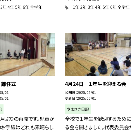
3年
4年
5年
6年
全学年
1年
2年
3年
4年
5年
6年
全学年
 離任式
4月24日 １年生を迎える会
05/01
公開日
2025/05/01
05/01
更新日
2025/05/01
記
やまさき日記
月ぶりの再開です。児童か
全校で１年生を歓迎するために
のお手紙はどれも素晴らし
る会を開きました。代表委員会