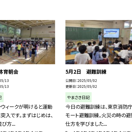
 体育朝会
5月2日 避難訓練
05/13
公開日
2025/05/02
05/13
更新日
2025/05/02
記
やまさき日記
ンウィークが明けると運動
今日の避難訓練は、東京消防庁
突入です。まずはじめは、
モート避難訓練。火災の時の避
び方...
仕方を学びました...