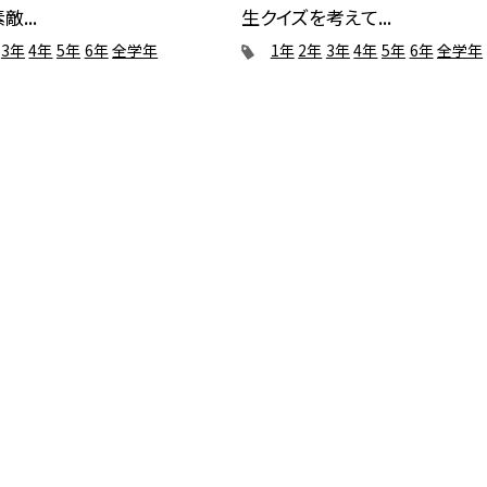
敵...
生クイズを考えて...
3年
4年
5年
6年
全学年
1年
2年
3年
4年
5年
6年
全学年