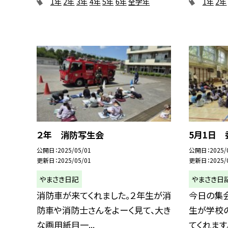
1年
2年
3年
4年
5年
6年
全学年
1年
2年
２年 消防写生会
5月1日
公開日
2025/05/01
公開日
2025/
更新日
2025/05/01
更新日
2025/
やまさき日記
やまさき日
消防車が来てくれました。２年生が消
今日の集
防車や消防士さんをよーく見て、大き
生が学校
な画用紙目一...
てくれます。