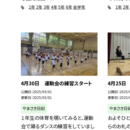
1年
2年
3年
4年
5年
6年
全学年
1年
2年
4月30日 運動会の練習スタート
4月25日
公開日
2025/05/01
公開日
2025/
更新日
2025/05/01
更新日
2025/
やまさき日記
やまさき日
１年生の体育を覗いてみると、運動
およそひと
会で踊るダンスの練習をしていまし
らのお礼