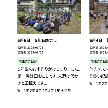
6月6日 ５年田おこし
6月4日 
公開日
2025/06/06
公開日
2025/
更新日
2025/06/06
更新日
2025/
やまさき日記
やまさき日
５年生のお米作りがはじまりました。
体力テスト
第一弾は田おこしです。来週は代か
り良い記
きと田植えです...
1年
2年
1年
2年
3年
4年
5年
6年
全学年