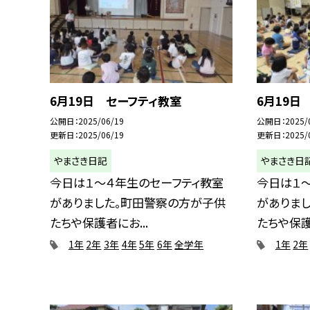
6月19日 セーフティ教室
6月19日
公開日
2025/06/19
公開日
2025/
更新日
2025/06/19
更新日
2025/
やまさき日記
やまさき日
今日は１〜４年生のセーフティ教室
今日は１
がありました。町田警察の方が子供
がありま
たちや保護者にお...
たちや保護
1年
2年
3年
4年
5年
6年
全学年
1年
2年