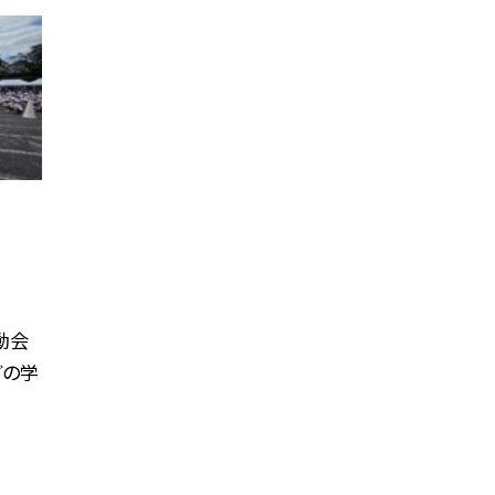
動会
どの学