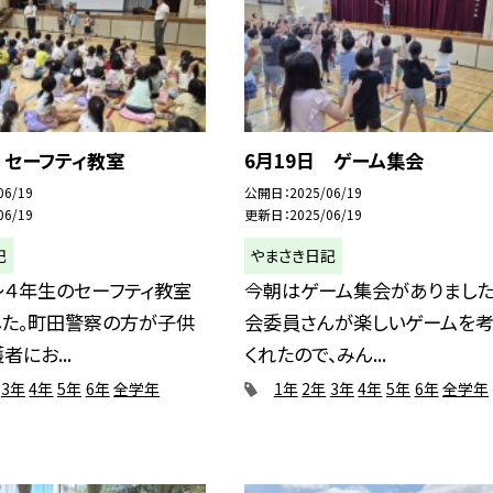
 セーフティ教室
6月19日 ゲーム集会
06/19
公開日
2025/06/19
06/19
更新日
2025/06/19
記
やまさき日記
〜４年生のセーフティ教室
今朝はゲーム集会がありました
した。町田警察の方が子供
会委員さんが楽しいゲームを考
者にお...
くれたので、みん...
3年
4年
5年
6年
全学年
1年
2年
3年
4年
5年
6年
全学年