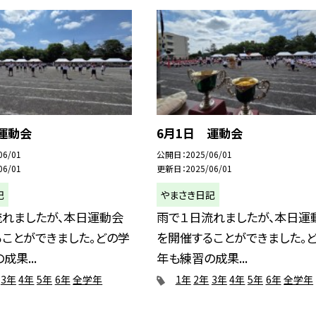
運動会
6月1日 運動会
06/01
公開日
2025/06/01
06/01
更新日
2025/06/01
記
やまさき日記
流れましたが、本日運動会
雨で１日流れましたが、本日運
ことができました。どの学
を開催することができました。
成果...
年も練習の成果...
3年
4年
5年
6年
全学年
1年
2年
3年
4年
5年
6年
全学年