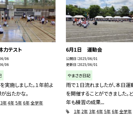
体力テスト
6月1日 運動会
06/06
公開日
2025/06/01
06/06
更新日
2025/06/01
記
やまさき日記
を実施しました。１年前よ
雨で１日流れましたが、本日運
録が出たかな。
を開催することができました。
年も練習の成果...
3年
4年
5年
6年
全学年
1年
2年
3年
4年
5年
6年
全学年