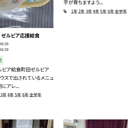
芋が育ちますよう...
1年
2年
3年
4年
5年
6年
全学年
 ゼルビア応援給食
06/20
06/20
記
ルビア給食町田ゼルビア
ハウスで出されているメニュ
にアレ...
3年
4年
5年
6年
全学年