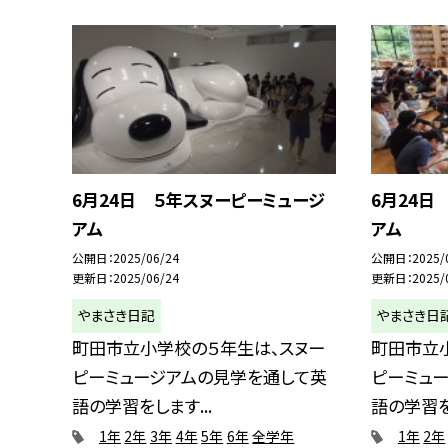
6月24日 ５年スヌーピーミュージ
6月24日
アム
アム
公開日
2025/06/24
公開日
2025/
更新日
2025/06/24
更新日
2025/
やまさき日記
やまさき日
町田市立小学校の５年生は、スヌー
町田市立
ピーミュージアムの見学を通して英
ピーミュ
語の学習をします...
語の学習をし
1年
2年
3年
4年
5年
6年
全学年
1年
2年