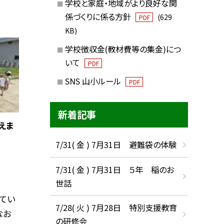
学校と家庭・地域がより良好な関
係づくりに係る方針
(629
PDF
KB)
学校徴収金(教材費等の集金)につ
いて
PDF
SNS 山小ルール
PDF
新着記事
えま
7/31( 金 ) 7月31日 避難袋の体験
7/31( 金 ) 7月31日 ５年 稲のお
世話
てい
7/28( 火 ) 7月28日 特別支援教育
なお
の研修会