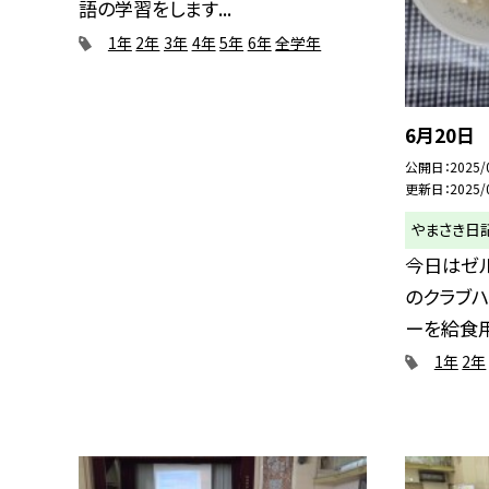
語の学習をします...
1年
2年
3年
4年
5年
6年
全学年
6月20日
公開日
2025/
更新日
2025/
やまさき日
今日はゼ
のクラブ
ーを給食用
1年
2年