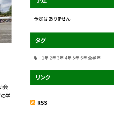
予定
予定はありません
タグ
1年
2年
3年
4年
5年
6年
全学年
リンク
動会
どの学
RSS