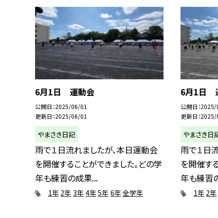
6月1日 運動会
6月1日 
公開日
2025/06/01
公開日
2025/
更新日
2025/06/01
更新日
2025/
やまさき日記
やまさき日
雨で１日流れましたが、本日運動会
雨で１日
を開催することができました。どの学
を開催する
年も練習の成果...
年も練習の
1年
2年
3年
4年
5年
6年
全学年
1年
2年