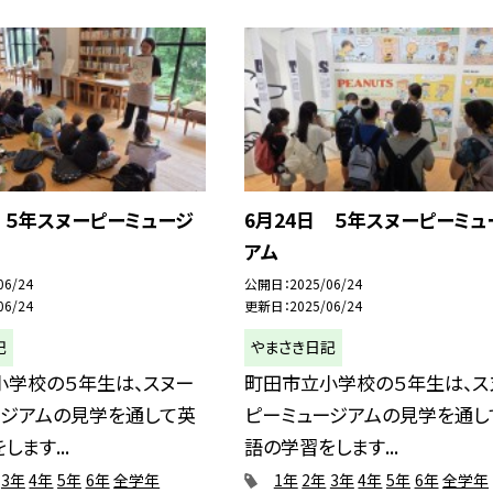
 ５年スヌーピーミュージ
6月24日 ５年スヌーピーミュ
アム
06/24
公開日
2025/06/24
06/24
更新日
2025/06/24
記
やまさき日記
小学校の５年生は、スヌー
町田市立小学校の５年生は、ス
ージアムの見学を通して英
ピーミュージアムの見学を通し
ます...
語の学習をします...
3年
4年
5年
6年
全学年
1年
2年
3年
4年
5年
6年
全学年