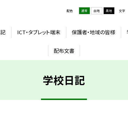
配色
通常
白地
黒地
文字
日記
ICT・タブレット端末
保護者・地域の皆様
配布文書
学校日記