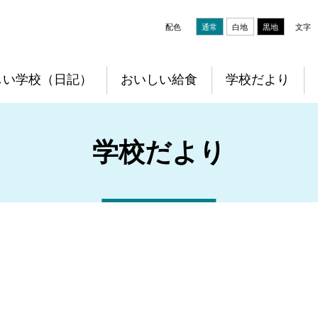
配色
通常
白地
黒地
文字
しい学校（日記）
おいしい給食
学校だより
学校だより