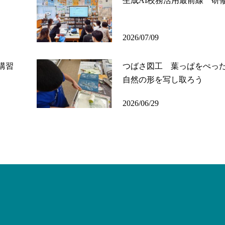
生成AI校務活用最前線 研
2026/07/09
講習
つばさ図工 葉っぱをぺっ
自然の形を写し取ろう
2026/06/29