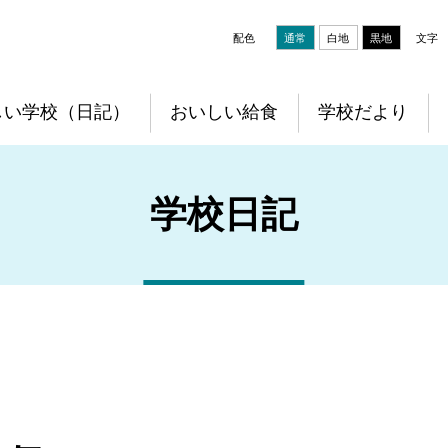
配色
通常
白地
黒地
文字
しい学校（日記）
おいしい給食
学校だより
学校日記