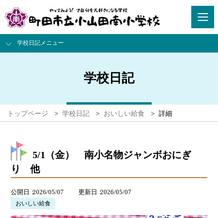
学校日記メニュー
学校日記
トップページ
>
学校日記
>
おいしい給食
>
詳細
5/1（金） 南小名物ジャンボおにぎ
り 他
公開日
2026/05/07
更新日
2026/05/07
おいしい給食