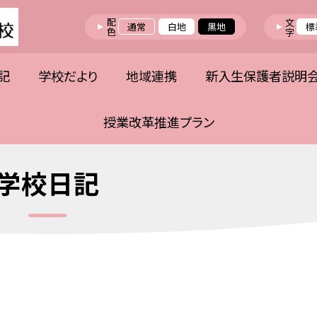
配色
文字
通常
白地
黒地
標
記
学校だより
地域連携
新入生保護者説明
授業改革推進プラン
学校日記