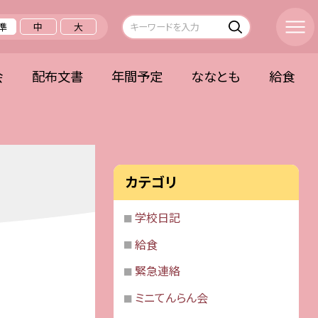
準
中
大
会
配布文書
年間予定
ななとも
給食
カテゴリ
学校日記
給食
緊急連絡
ミニてんらん会