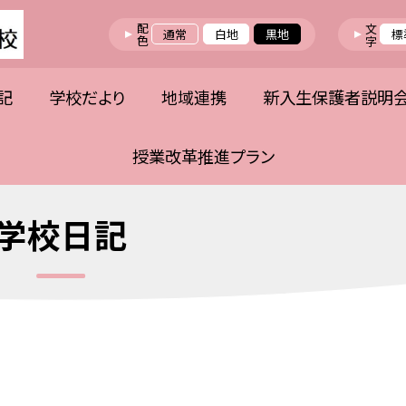
配色
文字
通常
白地
黒地
標
記
学校だより
地域連携
新入生保護者説明
授業改革推進プラン
学校日記