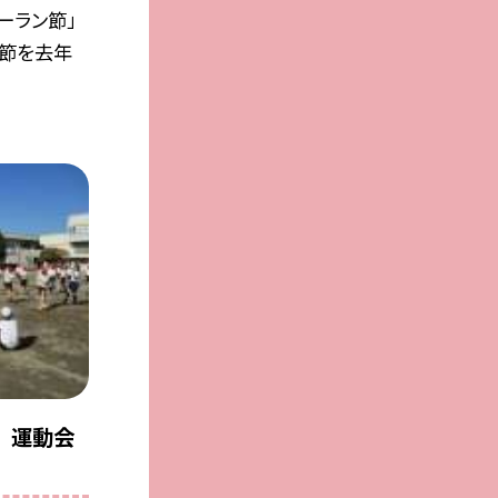
ーラン節」
ン節を去年
生 運動会