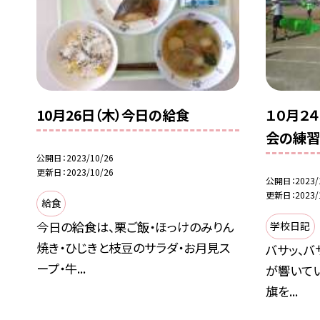
10月26日（木）今日の給食
１０月２
会の練
公開日
2023/10/26
更新日
2023/10/26
公開日
2023/
更新日
2023/
給食
今日の給食は、栗ご飯・ほっけのみりん
学校日記
焼き・ひじきと枝豆のサラダ・お月見ス
バサッ、バ
ープ・牛...
が響いてい
旗を...