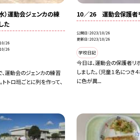
5（水）運動会ジェンカの練
10／26 運動会保護者
した
公開日
2023/10/26
更新日
2023/10/26
10/26
10/26
学校日記
今日は、運動会の保護者リ
しました。（児童１名につき
で、運動会のジェンカの練習
に色が異...
。トトロ班ごとに列を作って、