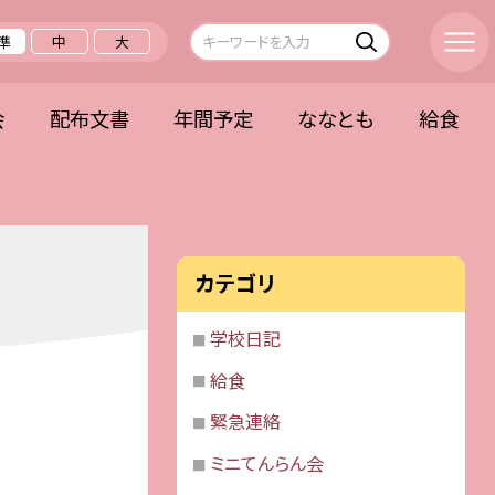
準
中
大
会
配布文書
年間予定
ななとも
給食
カテゴリ
学校日記
給食
緊急連絡
ミニてんらん会