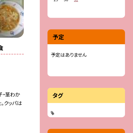
予定
食
予定はありません
子・茎わか
タグ
た。クッパは