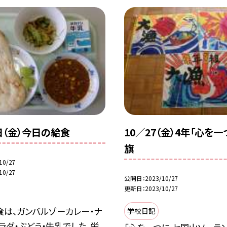
7日（金）今日の給食
10／27（金）4年「心を
旗
10/27
10/27
公開日
2023/10/27
更新日
2023/10/27
食は、ガンバルゾーカレー・ナ
学校日記
ラダ・ぶどう・牛乳でした。栄