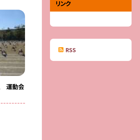
リンク
RSS
生 運動会