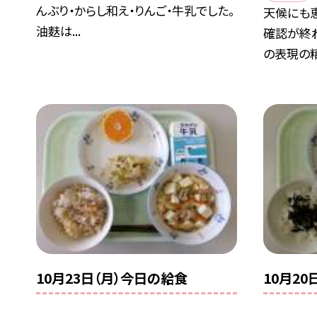
んぶり・からし和え・りんご・牛乳でした。
天候にも
油麩は...
確認が終わ
の表現の精.
10月23日（月）今日の給食
10月2