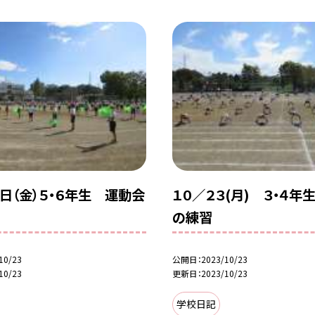
０日（金）５・６年生 運動会
１０／２３(月) ３・４年
の練習
10/23
公開日
2023/10/23
10/23
更新日
2023/10/23
学校日記