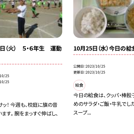
４日（火） ５・６年生 運動
10月25日（水）今日の給
習
公開日
2023/10/25
更新日
2023/10/25
10/25
10/25
給食
今日の給食は、クッパ・棒餃
めのサラダ・ご飯・牛乳でし
サッ！ 今週も、校庭に旗の音
スープ...
ます。 腕をまっすぐ伸ばし、