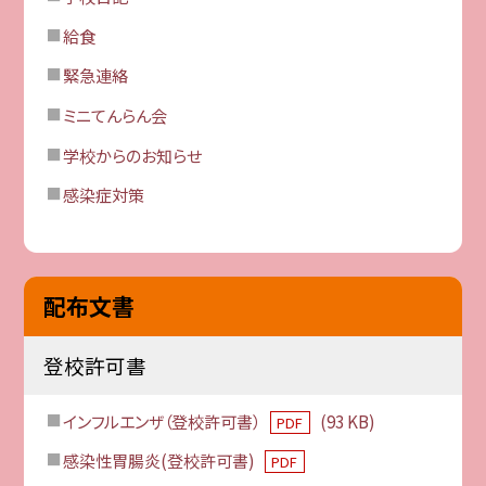
給食
緊急連絡
ミニてんらん会
学校からのお知らせ
感染症対策
配布文書
登校許可書
インフルエンザ（登校許可書）
(93 KB)
PDF
感染性胃腸炎(登校許可書)
PDF