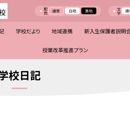
配色
文字
通常
白地
黒地
標
記
学校だより
地域連携
新入生保護者説明
授業改革推進プラン
学校日記