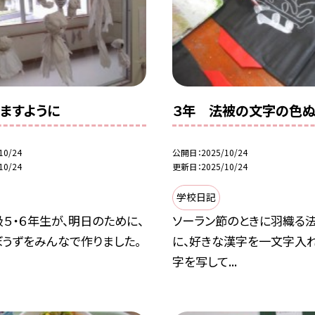
ますように
３年 法被の文字の色ぬ
10/24
公開日
2025/10/24
10/24
更新日
2025/10/24
学校日記
５・６年生が、明日のために、
ソーラン節のときに羽織る
ぼうずをみんなで作りました。
に、好きな漢字を一文字入れ
字を写して...