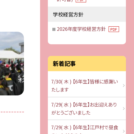
学校経営方針
2026年度学校経営方針
PDF
新着記事
7/30( 木 ) 【6年生】皆様に感謝い
たします
7/29( 水 ) 【6年生】お出迎えあり
がとうございました
7/29( 水 ) 【6年生】江戸村で昼食