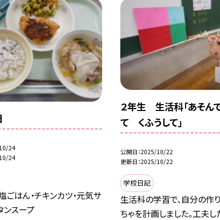
２年生 生活科「あそん
日
て くふうして」
10/24
公開日
2025/10/22
10/24
更新日
2025/10/22
学校日記
塩ごはん・チキンカツ・元気サ
生活科の学習で、自分の作
タンスープ
ちゃを計画しました。工夫し