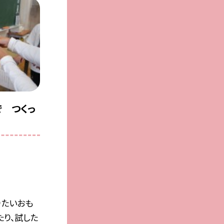
で つくっ
りたいおも
たり、試した