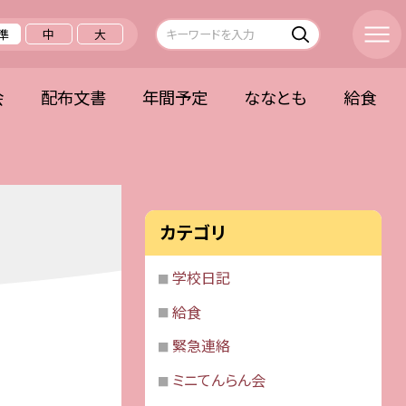
準
中
大
会
配布文書
年間予定
ななとも
給食
カテゴリ
学校日記
給食
緊急連絡
ミニてんらん会