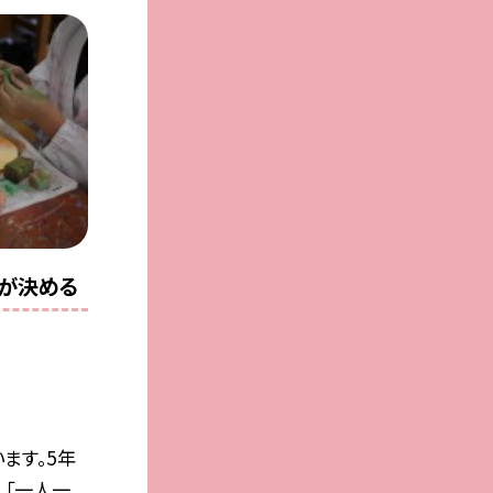
分が決める
ます。5年
、「一人一