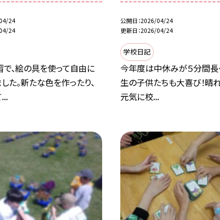
04/24
公開日
2026/04/24
04/24
更新日
2026/04/24
学校日記
習で、絵の具を使って自由に
今年度は中休みが５分間長く
した。新たな色を作ったり、
生の子供たちも大喜び！晴れ
..
元気に校...