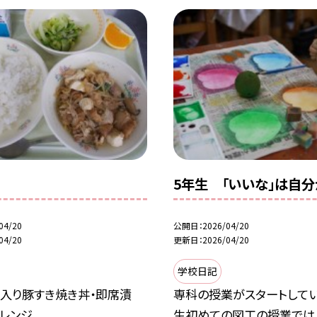
5年生 「いいな」は自
04/20
公開日
2026/04/20
04/20
更新日
2026/04/20
学校日記
麩入り豚すき焼き丼・即席漬
専科の授業がスタートしてい
オレンジ
生初めての図工の授業では