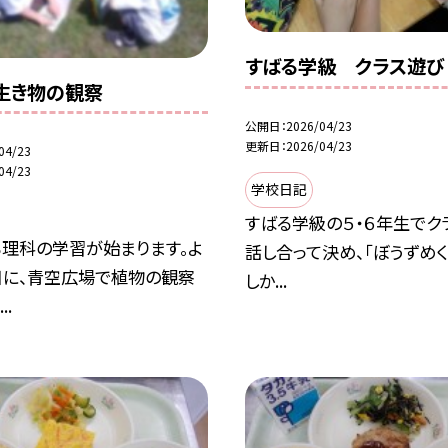
すばる学級 クラス遊び
生き物の観察
公開日
2026/04/23
更新日
2026/04/23
04/23
04/23
学校日記
すばる学級の５・６年生でク
ら理科の学習が始まります。よ
話し合って決め、「ぼうずめく
日に、青空広場で植物の観察
しか...
..