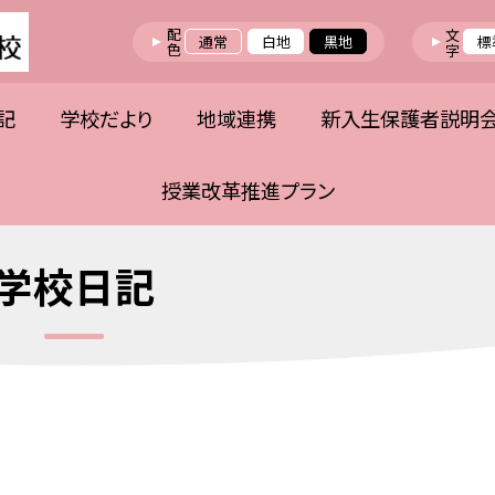
配色
文字
通常
白地
黒地
標
記
学校だより
地域連携
新入生保護者説明
授業改革推進プラン
学校日記