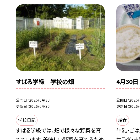
すばる学級 学校の畑
4月30日
公開日
2026/04/30
公開日
2026/
更新日
2026/04/30
更新日
2026/
学校日記
給食
すばる学級では、畑で様々な野菜を育
牛乳・ごは
てています。美味しい野菜を育てるため
サラダ・吉