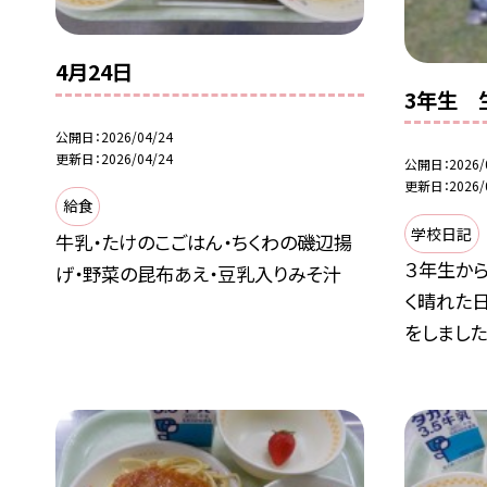
4月24日
3年生 
公開日
2026/04/24
更新日
2026/04/24
公開日
2026/
更新日
2026/
給食
学校日記
牛乳・たけのこごはん・ちくわの磯辺揚
３年生か
げ・野菜の昆布あえ・豆乳入りみそ汁
く晴れた
をしました.