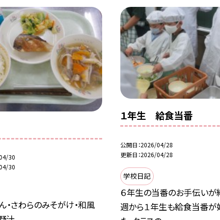
１年生 給食当番
公開日
2026/04/28
更新日
2026/04/28
04/30
04/30
学校日記
６年生の当番のお手伝いが
ん・さわらのみそがけ・和風
週から１年生も給食当番が
野汁