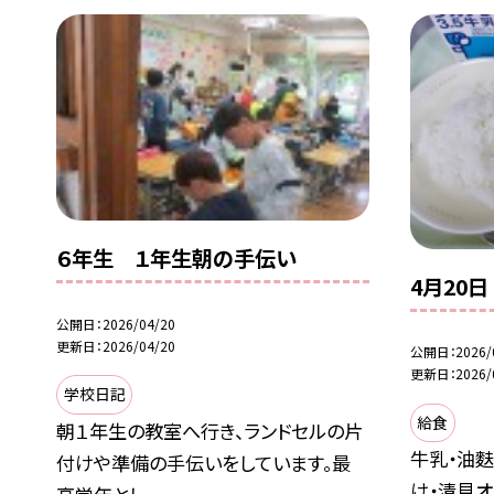
６年生 １年生朝の手伝い
4月20日
公開日
2026/04/20
更新日
2026/04/20
公開日
2026/
更新日
2026/
学校日記
給食
朝１年生の教室へ行き、ランドセルの片
牛乳・油
付けや準備の手伝いをしています。最
け・清見