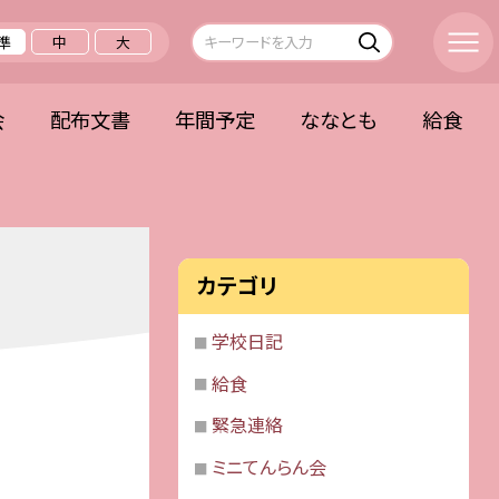
準
中
大
会
配布文書
年間予定
ななとも
給食
カテゴリ
学校日記
給食
緊急連絡
ミニてんらん会