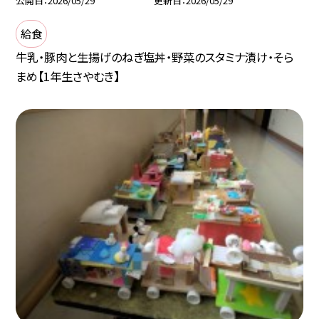
公開日
2026/05/29
更新日
2026/05/29
給食
牛乳・豚肉と生揚げのねぎ塩丼・野菜のスタミナ漬け・そら
まめ【1年生さやむき】