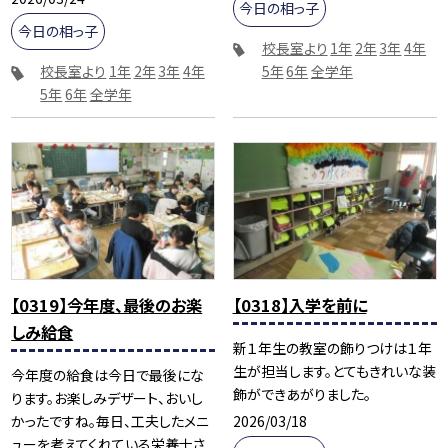
今日の相っ子
今日の相っ子
校長室より
1年
2年
3年
4年
校長室より
1年
2年
3年
4年
5年
6年
全学年
5年
6年
全学年
【0319】今年度、最後のお楽
【0318】入学を前に
しみ給食
新１年生の教室の飾りつけは１年
生が担当します。とてもきれいな装
今年度の給食は今日で最後にな
飾ができあがりました。
ります。お楽しみデザート、おいし
2026/03/18
かったですね。毎日、工夫したメニ
ューを考えてくれている栄養士さ