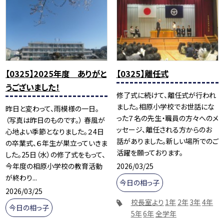
【0325】2025年度 ありがと
【0325】離任式
うございました！
修了式に続けて、離任式が行われ
ました。相原小学校でお世話にな
昨日と変わって、雨模様の一日。
った７名の先生・職員の方々へのメ
（写真は昨日のものです。） 春風が
ッセージ、離任される方からのお
心地よい季節となりました。２4日
話がありました。新しい場所でのご
の卒業式、６年生が巣立っていきま
活躍を願っております。
した。25日（水）の修了式をもって、
2026/03/25
今年度の相原小学校の教育活動
が終わり...
今日の相っ子
2026/03/25
校長室より
1年
2年
3年
4年
今日の相っ子
5年
6年
全学年