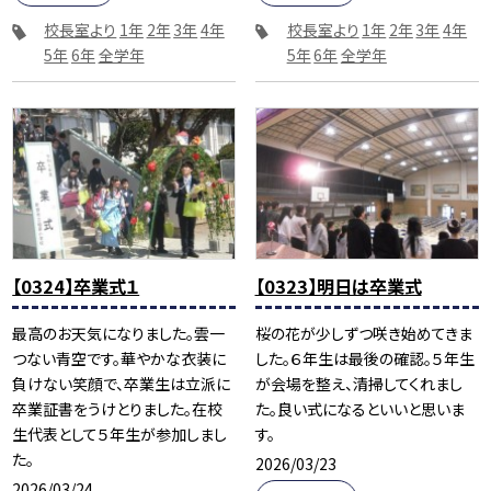
校長室より
1年
2年
3年
4年
校長室より
1年
2年
3年
4年
5年
6年
全学年
5年
6年
全学年
【0324】卒業式１
【0323】明日は卒業式
最高のお天気になりました。雲一
桜の花が少しずつ咲き始めてきま
つない青空です。華やかな衣装に
した。６年生は最後の確認。５年生
負けない笑顔で、卒業生は立派に
が会場を整え、清掃してくれまし
卒業証書をうけとりました。在校
た。良い式になるといいと思いま
生代表として５年生が参加しまし
す。
た。
2026/03/23
2026/03/24