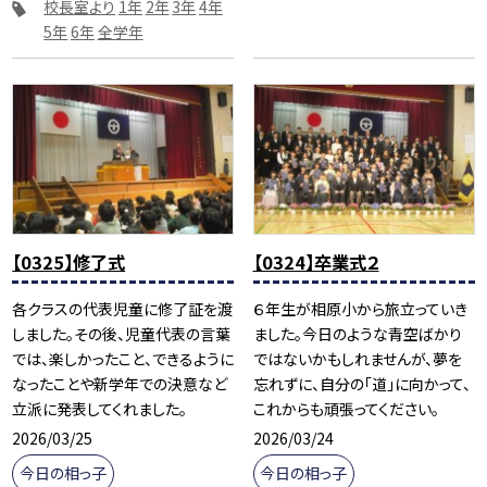
校長室より
1年
2年
3年
4年
5年
6年
全学年
【0325】修了式
【0324】卒業式２
各クラスの代表児童に修了証を渡
６年生が相原小から旅立っていき
しました。その後、児童代表の言葉
ました。今日のような青空ばかり
では、楽しかったこと、できるように
ではないかもしれませんが、夢を
なったことや新学年での決意など
忘れずに、自分の「道」に向かって、
立派に発表してくれました。
これからも頑張ってください。
2026/03/25
2026/03/24
今日の相っ子
今日の相っ子