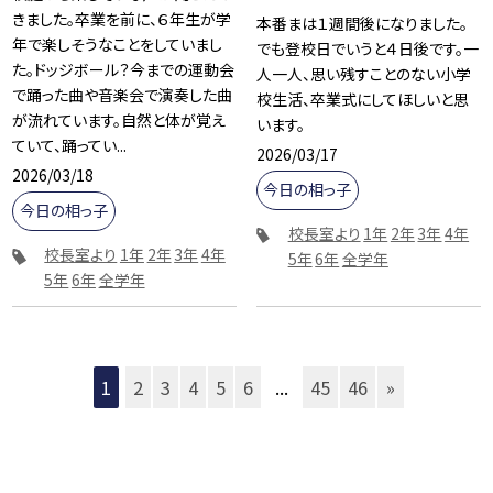
きました。卒業を前に、６年生が学
本番まは１週間後になりました。
年で楽しそうなことをしていまし
でも登校日でいうと４日後です。一
た。ドッジボール？今までの運動会
人一人、思い残すことのない小学
で踊った曲や音楽会で演奏した曲
校生活、卒業式にしてほしいと思
が流れています。自然と体が覚え
います。
ていて、踊ってい...
2026/03/17
2026/03/18
今日の相っ子
今日の相っ子
校長室より
1年
2年
3年
4年
校長室より
1年
2年
3年
4年
5年
6年
全学年
5年
6年
全学年
1
2
3
4
5
6
...
45
46
»