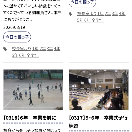
今日の相っ子
ん、温かくておいしい給食をつくっ
てくださっている調理員さん、本当
校長室より
1年
2年
3年
4年
にありがとうご...
5年
6年
全学年
2026/03/19
今日の相っ子
校長室より
1年
2年
3年
4年
5年
6年
全学年
【0318】６年 卒業を前に
【0317】５・６年 卒業式予行
練習
校庭から楽しそうな声が聞こえて