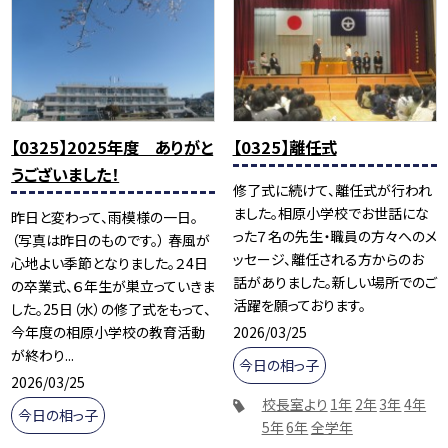
【0325】2025年度 ありがと
【0325】離任式
うございました！
修了式に続けて、離任式が行われ
ました。相原小学校でお世話にな
昨日と変わって、雨模様の一日。
った７名の先生・職員の方々へのメ
（写真は昨日のものです。） 春風が
ッセージ、離任される方からのお
心地よい季節となりました。２4日
話がありました。新しい場所でのご
の卒業式、６年生が巣立っていきま
活躍を願っております。
した。25日（水）の修了式をもって、
2026/03/25
今年度の相原小学校の教育活動
が終わり...
今日の相っ子
2026/03/25
校長室より
1年
2年
3年
4年
今日の相っ子
5年
6年
全学年