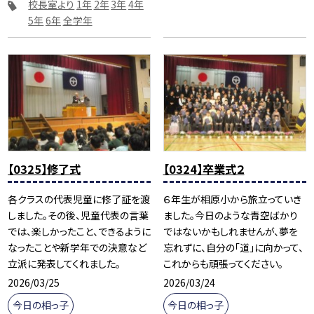
校長室より
1年
2年
3年
4年
5年
6年
全学年
【0325】修了式
【0324】卒業式２
各クラスの代表児童に修了証を渡
６年生が相原小から旅立っていき
しました。その後、児童代表の言葉
ました。今日のような青空ばかり
では、楽しかったこと、できるように
ではないかもしれませんが、夢を
なったことや新学年での決意など
忘れずに、自分の「道」に向かって、
立派に発表してくれました。
これからも頑張ってください。
2026/03/25
2026/03/24
今日の相っ子
今日の相っ子