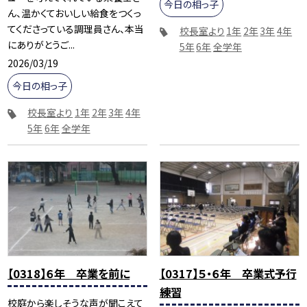
今日の相っ子
ん、温かくておいしい給食をつくっ
てくださっている調理員さん、本当
校長室より
1年
2年
3年
4年
にありがとうご...
5年
6年
全学年
2026/03/19
今日の相っ子
校長室より
1年
2年
3年
4年
5年
6年
全学年
【0318】６年 卒業を前に
【0317】５・６年 卒業式予行
練習
校庭から楽しそうな声が聞こえて