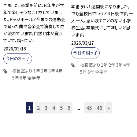
きました。卒業を前に、６年生が学
本番まは１週間後になりました。
年で楽しそうなことをしていまし
でも登校日でいうと４日後です。一
た。ドッジボール？今までの運動会
人一人、思い残すことのない小学
で踊った曲や音楽会で演奏した曲
校生活、卒業式にしてほしいと思
が流れています。自然と体が覚え
います。
ていて、踊ってい...
2026/03/17
2026/03/18
今日の相っ子
今日の相っ子
校長室より
1年
2年
3年
4年
校長室より
1年
2年
3年
4年
5年
6年
全学年
5年
6年
全学年
1
2
3
4
5
6
...
45
46
»