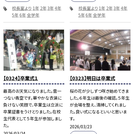
校長室より
1年
2年
3年
4年
校長室より
1年
2年
3年
4年
5年
6年
全学年
5年
6年
全学年
【0324】卒業式１
【0323】明日は卒業式
最高のお天気になりました。雲一
桜の花が少しずつ咲き始めてきま
つない青空です。華やかな衣装に
した。６年生は最後の確認。５年生
負けない笑顔で、卒業生は立派に
が会場を整え、清掃してくれまし
卒業証書をうけとりました。在校
た。良い式になるといいと思いま
生代表として５年生が参加しまし
す。
た。
2026/03/23
2026/03/24