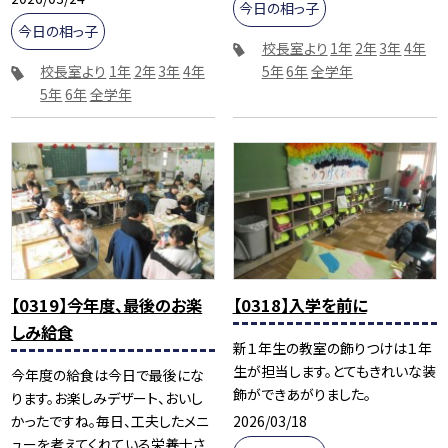
今日の相っ子
今日の相っ子
校長室より
1年
2年
3年
4年
校長室より
1年
2年
3年
4年
5年
6年
全学年
5年
6年
全学年
【0319】今年度、最後のお楽
【0318】入学を前に
しみ給食
新１年生の教室の飾りつけは１年
生が担当します。とてもきれいな装
今年度の給食は今日で最後にな
飾ができあがりました。
ります。お楽しみデザート、おいし
2026/03/18
かったですね。毎日、工夫したメニ
ューを考えてくれている栄養士さ