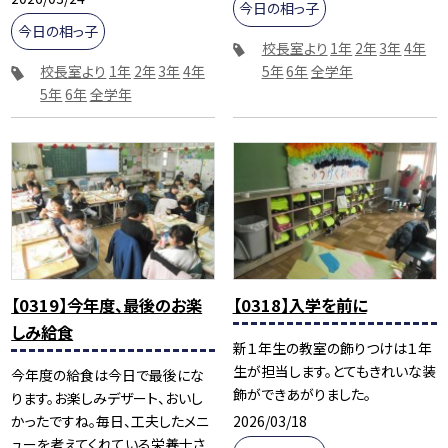
今日の相っ子
今日の相っ子
校長室より
1年
2年
3年
4年
校長室より
1年
2年
3年
4年
5年
6年
全学年
5年
6年
全学年
【0319】今年度、最後のお楽
【0318】入学を前に
しみ給食
新１年生の教室の飾りつけは１年
生が担当します。とてもきれいな装
今年度の給食は今日で最後にな
飾ができあがりました。
ります。お楽しみデザート、おいし
2026/03/18
かったですね。毎日、工夫したメニ
ューを考えてくれている栄養士さ