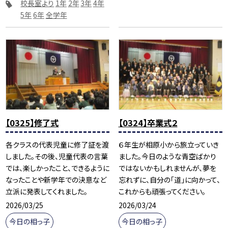
校長室より
1年
2年
3年
4年
5年
6年
全学年
【0325】修了式
【0324】卒業式２
各クラスの代表児童に修了証を渡
６年生が相原小から旅立っていき
しました。その後、児童代表の言葉
ました。今日のような青空ばかり
では、楽しかったこと、できるように
ではないかもしれませんが、夢を
なったことや新学年での決意など
忘れずに、自分の「道」に向かって、
立派に発表してくれました。
これからも頑張ってください。
2026/03/25
2026/03/24
今日の相っ子
今日の相っ子