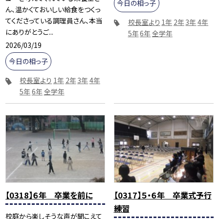
今日の相っ子
ん、温かくておいしい給食をつくっ
てくださっている調理員さん、本当
校長室より
1年
2年
3年
4年
にありがとうご...
5年
6年
全学年
2026/03/19
今日の相っ子
校長室より
1年
2年
3年
4年
5年
6年
全学年
【0318】６年 卒業を前に
【0317】５・６年 卒業式予行
練習
校庭から楽しそうな声が聞こえて