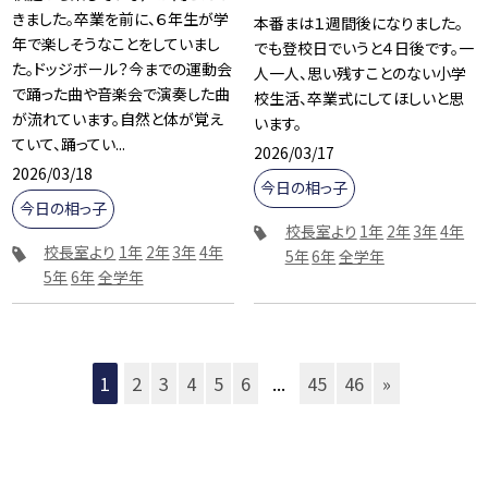
きました。卒業を前に、６年生が学
本番まは１週間後になりました。
年で楽しそうなことをしていまし
でも登校日でいうと４日後です。一
た。ドッジボール？今までの運動会
人一人、思い残すことのない小学
で踊った曲や音楽会で演奏した曲
校生活、卒業式にしてほしいと思
が流れています。自然と体が覚え
います。
ていて、踊ってい...
2026/03/17
2026/03/18
今日の相っ子
今日の相っ子
校長室より
1年
2年
3年
4年
校長室より
1年
2年
3年
4年
5年
6年
全学年
5年
6年
全学年
1
2
3
4
5
6
...
45
46
»