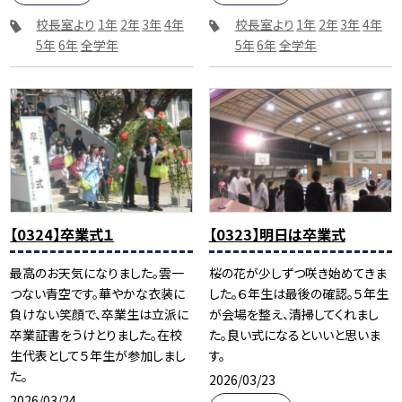
校長室より
1年
2年
3年
4年
校長室より
1年
2年
3年
4年
5年
6年
全学年
5年
6年
全学年
【0324】卒業式１
【0323】明日は卒業式
最高のお天気になりました。雲一
桜の花が少しずつ咲き始めてきま
つない青空です。華やかな衣装に
した。６年生は最後の確認。５年生
負けない笑顔で、卒業生は立派に
が会場を整え、清掃してくれまし
卒業証書をうけとりました。在校
た。良い式になるといいと思いま
生代表として５年生が参加しまし
す。
た。
2026/03/23
2026/03/24