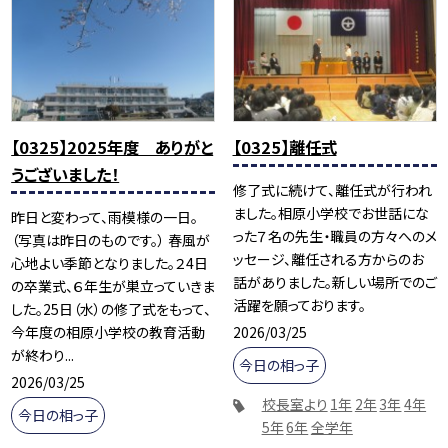
【0325】2025年度 ありがと
【0325】離任式
うございました！
修了式に続けて、離任式が行われ
ました。相原小学校でお世話にな
昨日と変わって、雨模様の一日。
った７名の先生・職員の方々へのメ
（写真は昨日のものです。） 春風が
ッセージ、離任される方からのお
心地よい季節となりました。２4日
話がありました。新しい場所でのご
の卒業式、６年生が巣立っていきま
活躍を願っております。
した。25日（水）の修了式をもって、
2026/03/25
今年度の相原小学校の教育活動
が終わり...
今日の相っ子
2026/03/25
校長室より
1年
2年
3年
4年
今日の相っ子
5年
6年
全学年