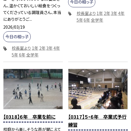
今日の相っ子
ん、温かくておいしい給食をつくっ
てくださっている調理員さん、本当
校長室より
1年
2年
3年
4年
にありがとうご...
5年
6年
全学年
2026/03/19
今日の相っ子
校長室より
1年
2年
3年
4年
5年
6年
全学年
【0318】６年 卒業を前に
【0317】５・６年 卒業式予行
練習
校庭から楽しそうな声が聞こえて