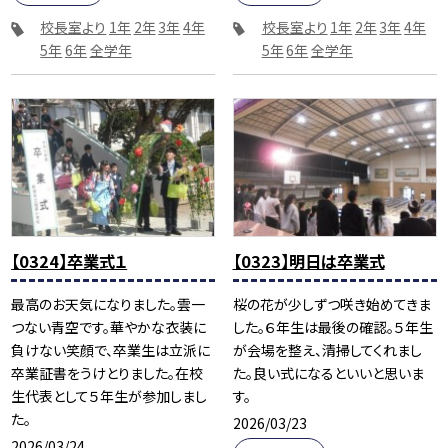
校長室より
1年
2年
3年
4年
校長室より
1年
2年
3年
4年
5年
6年
全学年
5年
6年
全学年
【0324】卒業式１
【0323】明日は卒業式
最高のお天気になりました。雲一
桜の花が少しずつ咲き始めてきま
つない青空です。華やかな衣装に
した。６年生は最後の確認。５年生
負けない笑顔で、卒業生は立派に
が会場を整え、清掃してくれまし
卒業証書をうけとりました。在校
た。良い式になるといいと思いま
生代表として５年生が参加しまし
す。
た。
2026/03/23
2026/03/24