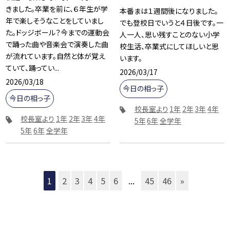
きました。卒業を前に、６年生が学
本番まは１週間後になりました。
年で楽しそうなことをしていまし
でも登校日でいうと４日後です。一
た。ドッジボール？今までの運動会
人一人、思い残すことのない小学
で踊った曲や音楽会で演奏した曲
校生活、卒業式にしてほしいと思
が流れています。自然と体が覚え
います。
ていて、踊ってい...
2026/03/17
2026/03/18
今日の相っ子
今日の相っ子
校長室より
1年
2年
3年
4年
校長室より
1年
2年
3年
4年
5年
6年
全学年
5年
6年
全学年
1
2
3
4
5
6
...
45
46
»