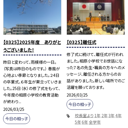
【0325】2025年度 ありがと
【0325】離任式
うございました！
修了式に続けて、離任式が行われ
ました。相原小学校でお世話にな
昨日と変わって、雨模様の一日。
った７名の先生・職員の方々へのメ
（写真は昨日のものです。） 春風が
ッセージ、離任される方からのお
心地よい季節となりました。２4日
話がありました。新しい場所でのご
の卒業式、６年生が巣立っていきま
活躍を願っております。
した。25日（水）の修了式をもって、
2026/03/25
今年度の相原小学校の教育活動
が終わり...
今日の相っ子
2026/03/25
校長室より
1年
2年
3年
4年
今日の相っ子
5年
6年
全学年