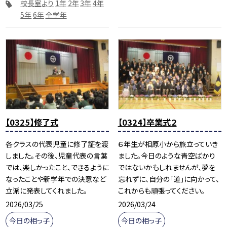
校長室より
1年
2年
3年
4年
5年
6年
全学年
【0325】修了式
【0324】卒業式２
各クラスの代表児童に修了証を渡
６年生が相原小から旅立っていき
しました。その後、児童代表の言葉
ました。今日のような青空ばかり
では、楽しかったこと、できるように
ではないかもしれませんが、夢を
なったことや新学年での決意など
忘れずに、自分の「道」に向かって、
立派に発表してくれました。
これからも頑張ってください。
2026/03/25
2026/03/24
今日の相っ子
今日の相っ子