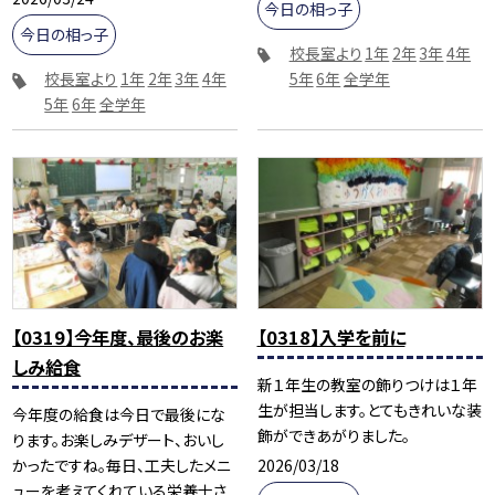
今日の相っ子
今日の相っ子
校長室より
1年
2年
3年
4年
校長室より
1年
2年
3年
4年
5年
6年
全学年
5年
6年
全学年
【0319】今年度、最後のお楽
【0318】入学を前に
しみ給食
新１年生の教室の飾りつけは１年
生が担当します。とてもきれいな装
今年度の給食は今日で最後にな
飾ができあがりました。
ります。お楽しみデザート、おいし
2026/03/18
かったですね。毎日、工夫したメニ
ューを考えてくれている栄養士さ