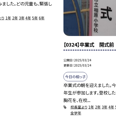
みました。どの児童も、緊張し
.
より
1年
2年
3年
4年
5年
6年
【0324】卒業式 開式前
公開日
2025/03/24
更新日
2025/03/24
今日の相っ子
卒業式の朝を迎えました。
年生が参加します。登校し
胸花を、在校...
校長室より
1年
2年
3年
4年
全学年