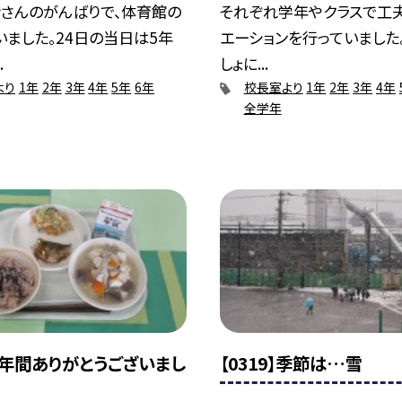
皆さんのがんばりで、体育館の
それぞれ学年やクラスで工
ました。24日の当日は5年
エーションを行っていました
.
しょに...
より
1年
2年
3年
4年
5年
6年
校長室より
1年
2年
3年
4年
全学年
】1年間ありがとうございまし
【0319】季節は…雪