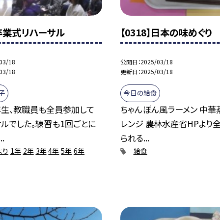
】卒業式リハーサル
【0318】日本の味めぐり
03/18
公開日
2025/03/18
03/18
更新日
2025/03/18
子
今日の給食
年生、教職員も全員参加して
ちゃんぽん風ラーメン 中華
ルでした。練習も1回ごとに
レンジ 農林水産省HPより
.
られる...
より
1年
2年
3年
4年
5年
6年
給食