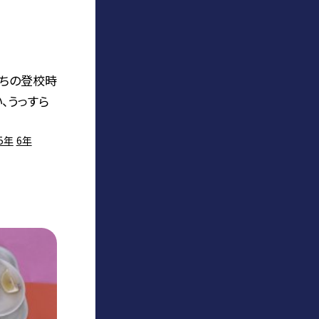
たちの登校時
、うっすら
5年
6年