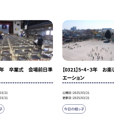
1】5年 卒業式 会場前日準
【0321】5・４・３年 お
エーション
03/21
公開日
2025/03/21
03/21
更新日
2025/03/21
子
今日の相っ子