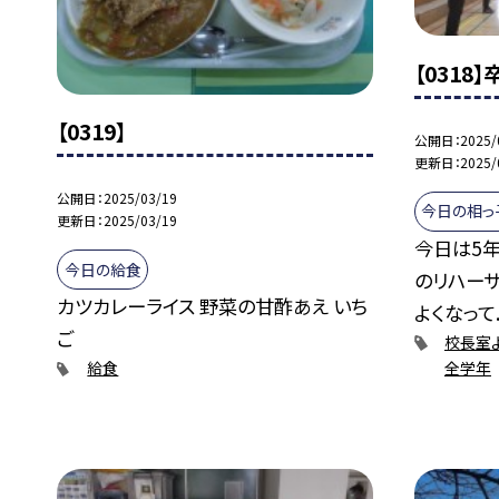
【0318
【0319】
公開日
2025/
更新日
2025/
公開日
2025/03/19
今日の相っ
更新日
2025/03/19
今日は5
今日の給食
のリハーサ
カツカレーライス 野菜の甘酢あえ いち
よくなって..
ご
校長室
全学年
給食