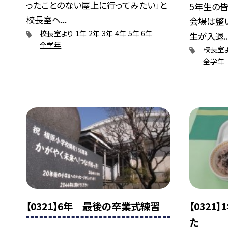
ったことのない屋上に行ってみたい」と
5年生の
校長室へ...
会場は整い
校長室より
1年
2年
3年
4年
5年
6年
生が入退..
全学年
校長室
全学年
【0321】6年 最後の卒業式練習
【0321
た