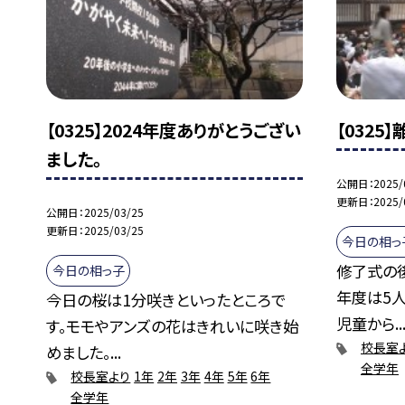
【0325】2024年度ありがとうござい
【0325
ました。
公開日
2025/
更新日
2025/
公開日
2025/03/25
更新日
2025/03/25
今日の相っ
修了式の
今日の相っ子
年度は5
今日の桜は1分咲きといったところで
児童から..
す。モモやアンズの花はきれいに咲き始
校長室
めました。...
全学年
校長室より
1年
2年
3年
4年
5年
6年
全学年