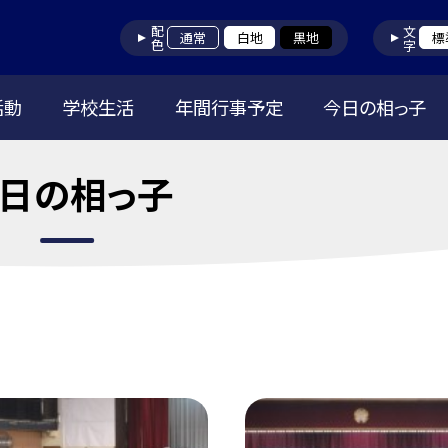
配色
文字
通常
白地
黒地
標
活動
学校生活
年間行事予定
今日の相っ子
日の相っ子