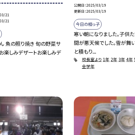
公開日
2025/03/19
更新日
2025/03/19
03/21
03/21
今日の相っ子
寒い朝になりました。子供
間が悪天候でした。雪が舞い
ん 魚の照り焼き 旬の野菜サ
と積もり...
 お楽しみデザートお楽しみデ
校長室より
1年
2年
3年
4年
全学年