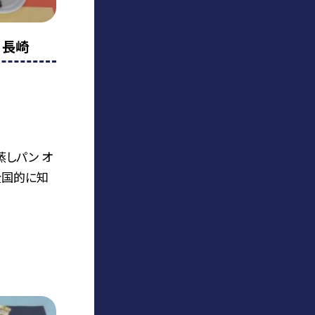
 長崎
蒸しパン オ
全国的に知