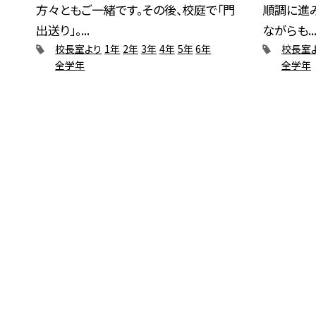
方々ともご一緒です。その後、校庭で「門
順調に進
出送り」。...
ながらも..
校長室より
1年
2年
3年
4年
5年
6年
校長室
全学年
全学年