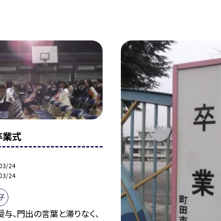
】卒業式
03/24
03/24
子
授与、門出の言葉と滞りなく、