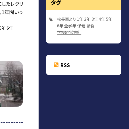
タグ
夫したレクリ
。1年間いっ
校長室より
1年
2年
3年
4年
5年
6年
全学年
保健
給食
5年
6年
学校経営方針
RSS