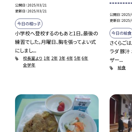
公開日
2025/03/21
更新日
2025/03/21
公開日
2025/
更新日
2025/
今日の相っ子
小学校へ登校するのもあと1日。最後の
今日の給食
練習でした。月曜日、胸を張ってよい式
さくらごは
にしまし...
ラダ 豚汁
校長室より
1年
2年
3年
4年
5年
6年
ザー...
全学年
給食