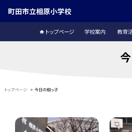
町田市立相原小学校
トップページ
学校案内
教育
今
トップページ
>
今日の相っ子