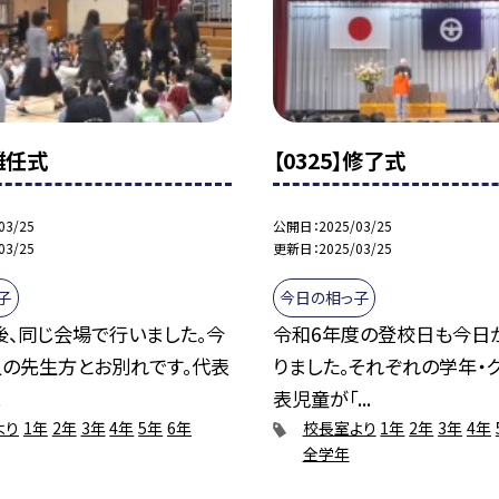
】離任式
【0325】修了式
03/25
公開日
2025/03/25
03/25
更新日
2025/03/25
子
今日の相っ子
後、同じ会場で行いました。今
令和6年度の登校日も今日
人の先生方とお別れです。代表
りました。それぞれの学年・
.
表児童が「...
より
1年
2年
3年
4年
5年
6年
校長室より
1年
2年
3年
4年
全学年