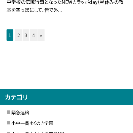
中学校の伝統行事となったNEWカラッポday（昼休みの教
室を空っぽにして、皆で外...
1
2
3
4
»
カテゴリ
緊急連絡
小中一貫ゆくのき学園