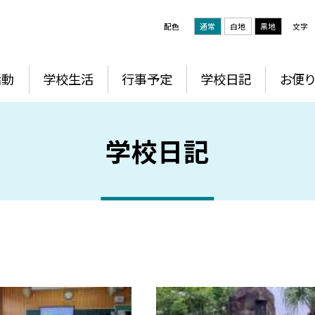
配色
通常
白地
黒地
文字
活動
学校生活
行事予定
学校日記
お便り
学校日記