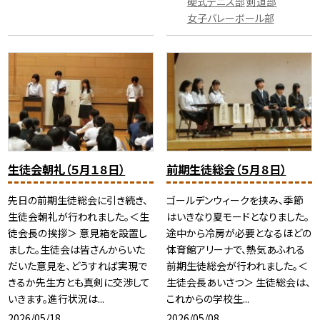
硬式テニス部
剣道部
女子バレーボール部
生徒会朝礼（５月１８日）
前期生徒総会（５月８日）
先日の前期生徒総会に引き続き、
ゴールデンウィークを挟み、季節
生徒会朝礼が行われました。＜生
はいきなり夏モードとなりました。
徒会長の挨拶＞ 意見箱を設置し
途中から冷房が必要となるほどの
ました。生徒会は皆さんからいた
体育館アリーナで、熱気あふれる
だいた意見を、どうすれば実現で
前期生徒総会が行われました。＜
きるか先生方とも真剣に交渉して
生徒会長あいさつ＞ 生徒総会は、
いきます。進行状況は...
これからの学校生...
2026/05/18
2026/05/08