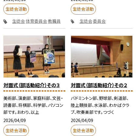
生徒会活動
生徒会活動
生徒会
体育委員会
教職員
生徒会
委員会
対面式（部活動紹介）その３
対面式（部活動紹介）その２
美術部、演劇部、家庭科部、文芸・
バドミントン部、野球部、剣道部、
読書部、将棋部、科学部、パソコン
陸上競技部、水泳部、わかばクラ
部です。おわり、以上
ブ、吹奏楽部です。つづく
2026/04/09
2026/04/09
生徒会活動
生徒会活動