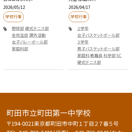
2026/05/12
2026/04/17
学校行事
学校行事
野球部
硬式テニス部
２学年
全校生徒
課外活動
女子バスケットボール部
女子バレーボール部
３学年
家庭科部
男子バスケットボール部
家庭科
教職員
科学部
SC
硬式テニス部
町田市立町田第一中学校
〒194-0021東京都町田市中町１丁目２７番５号