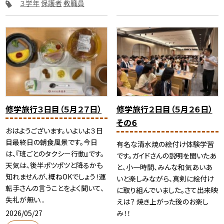
３学年
保護者
教職員
修学旅行３日目（５月２７日）
修学旅行２日目（５月２６日）
その６
おはようございます。いよいよ３日
目最終日の朝食風景です。今日
有名な清水焼の絵付け体験学習
は、『班ごとのタクシー行動』です。
です。ガイドさんの説明を聞いたあ
天気は、後半ポツポツと降るかも
と、小一時間、みんな和気あいあ
知れませんが、概ねOKでしょう！運
いと楽しみながら、真剣に絵付け
転手さんの言うことをよく聞いて、
に取り組んでいました。さて出来映
失礼が無い...
えは？ 焼き上がった後のお楽し
2026/05/27
み！！