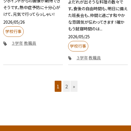
クポイントからの画像が期待でき
よだれが出そうな料理の数々で
そうです。熱中症予防に十分心が
す。食後の自由時間も、明日に備え
けて、元気で行ってらっしゃい！
た班長会も、仲間と過ごす和やか
2026/05/26
な雰囲気が伝わってきます！確か
もう就寝時間のは...
学校行事
2026/05/25
３学年
教職員
学校行事
３学年
教職員
1
2
»