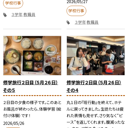
2026/05/27
学校行事
学校行事
３学年
教職員
３学年
教職員
修学旅行２日目（５月２６日）
修学旅行２日目（５月２６日）
その５
その４
２日目の夕食の様子です。このあと
丸１日の『班行動』を終えて、ホテ
お風呂が終わったら、体験学習（絵
ルに戻ってきました。生徒たちは疲
付け体験）です！
れた表情も見せず、さり気なく“ピ
ース”を返してくれます。腹減ったな
2026/05/26