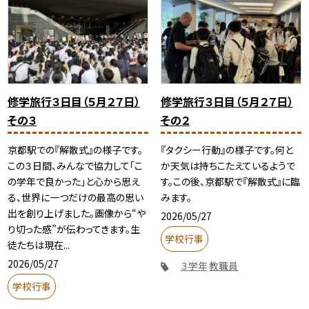
修学旅行３日目（５月２７日）
修学旅行３日目（５月２７日）
その３
その２
京都駅での『解散式』の様子です。
『タクシー行動』の様子です。何と
この３日間、みんなで協力して「こ
か天気は持ちこたえているようで
の学年で良かった」と心から思え
す。この後、京都駅で『解散式』に臨
る、世界に一つだけの最高の思い
みます。
出を創り上げました。画像から“や
2026/05/27
り切った感”が伝わってきます。生
学校行事
徒たちは現在...
2026/05/27
３学年
教職員
学校行事