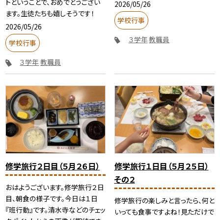
トということで、おめでとうござい
2026/05/26
ます。生徒たちも嬉しそうです！
学校行事
2026/05/26
３学年
教職員
学校行事
３学年
教職員
修学旅行２日目（５月２６日）
修学旅行１日目（５月２５日）
その２
おはようございます。修学旅行２日
目、朝食の様子です。今日は１日
修学旅行の楽しみと言ったら、何と
『班行動』です。清水寺などのチェッ
いっても食事ですよね！見ただけで