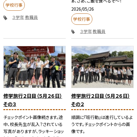
ぁ、さあ、ご飯を食べるぞ～！
学校行事
2026/05/26
３学年
教職員
学校行事
３学年
教職員
修学旅行２日目（５月２６日）
修学旅行２日目（５月２６日）
その３
その２
チェックポイント画像続きます。途
順調に『班行動』は進行しているよ
中、校長先生が乱入？されている
うです。チェックポイントからの画
写真がありますが、ラッキーショッ
像です。