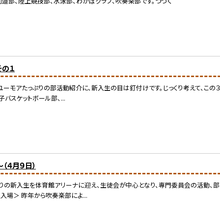
剣道部、陸上競技部、水泳部、わかばクラブ、吹奏楽部です。つづく
その１
ーモアたっぷりの部活動紹介に、新入生の目は釘付けです。じっくり考えて、この
バスケットボール部、...
（４月９日）
りの新入生を体育館アリーナに迎え、生徒会が中心となり、専門委員会の活動、部
入場＞ 昨年から吹奏楽部によ...