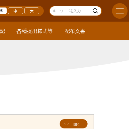
準
中
大
記
各種提出様式等
配布文書
開く