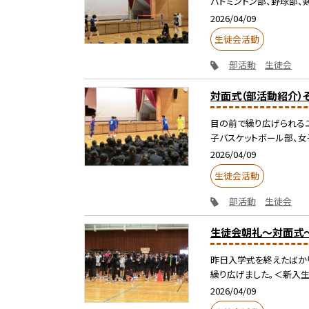
バドミントン部、野球部、
2026/04/09
生徒会活動
部活動
生徒会
対面式（部活動紹介）
目の前で繰り広げられるユ
子バスケットボール部、女子
2026/04/09
生徒会活動
部活動
生徒会
生徒会朝礼～対面式～
昨日入学式を終えたばか
繰り広げました。＜新入生
2026/04/09