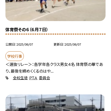
体育祭その６（６月７日）
公開日
2025/06/07
更新日
2025/06/07
学校行事
＜選抜リレー＞：各学年各クラス男女４名 体育祭の華であ
り、最後を締めくくるのはや...
全校生徒
ＰＴＡ
委員会