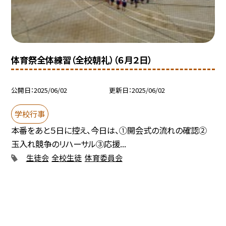
体育祭全体練習（全校朝礼）（６月２日）
公開日
2025/06/02
更新日
2025/06/02
学校行事
本番をあと５日に控え、今日は、①開会式の流れの確認②
玉入れ競争のリハーサル③応援...
生徒会
全校生徒
体育委員会