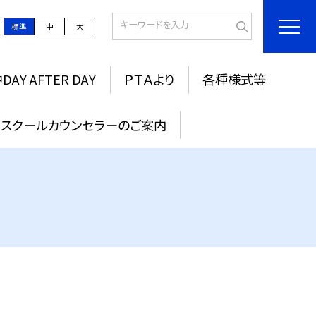
標準
中
大
DAY AFTER DAY
ＰＴＡより
各種様式等
スクールカウンセラーのご案内