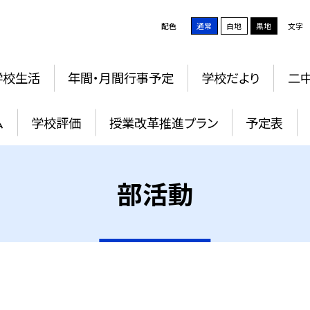
配色
通常
白地
黒地
文字
学校生活
年間・月間行事予定
学校だより
二中
ム
学校評価
授業改革推進プラン
予定表
部活動