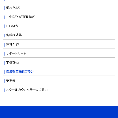
学校だより
二中DAY AFTER DAY
ＰＴＡより
各種様式等
保健だより
サポートルーム
学校評価
授業改革推進プラン
予定表
スクールカウンセラーのご案内