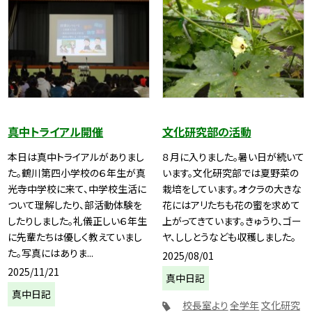
真中トライアル開催
文化研究部の活動
本日は真中トライアルがありまし
８月に入りました。暑い日が続いて
た。鶴川第四小学校の６年生が真
います。文化研究部では夏野菜の
光寺中学校に来て、中学校生活に
栽培をしています。オクラの大きな
ついて理解したり、部活動体験を
花にはアリたちも花の蜜を求めて
したりしました。礼儀正しい６年生
上がってきています。きゅうり、ゴー
に先輩たちは優しく教えていまし
ヤ、ししとうなども収穫しました。
た。写真にはありま...
2025/08/01
2025/11/21
真中日記
真中日記
校長室より
全学年
文化研究