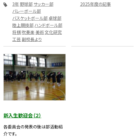
3年
野球部
サッカー部
2025年度の記事
バレーボール部
バスケットボール部
卓球部
陸上競技部
ハンドボール部
将棋
吹奏楽
美術
文化研究
工芸
副校長より
新入生歓迎会（２）
各委員会の発表の後は部活動紹
介です。