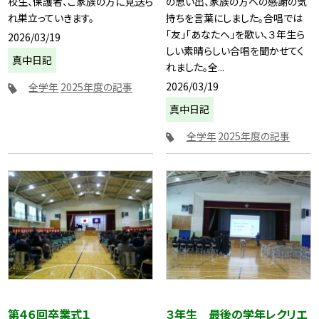
校生、保護者、ご家族の方に見送ら
の思い出、家族の方への感謝の気
れ巣立っていきます。
持ちを言葉にしました。合唱では
「友」「あなたへ」を歌い、３年生ら
2026/03/19
しい素晴らしい合唱を聞かせてく
真中日記
れました。全...
2026/03/19
全学年
2025年度の記事
真中日記
全学年
2025年度の記事
第４６回卒業式１
３年生 最後の学年レクリエ