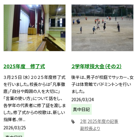
2025年度 修了式
２学年球技大会（その２）
３月２５日（水）２０２５年度修了式
後半は、男子が校庭でサッカー、女
を行いました。校長からは「凡事徹
子は体育館でバドミントンを行い
底」「自分や周囲の人を大切に」
ました。
「言葉の使い方」について話をし、
2026/03/24
各学年の代表者に修了証を渡しま
真中日記
した。修了式からの校歌は、新しい
指揮者、伴...
2年
2025年度の記事
2026/03/25
副校長より