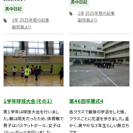
真中日記
真中日記
1年
2025年度の記事
2年
2025年度の記事
副校長より
副校長より
１学年球技大会（その１）
第４６回卒業式４
第１学年は球技大会を行いまし
各クラスで最後の学活をした後、
た。朝は雨天だったため、体育館で
クラスごとに花道を歩きました。温
男子はバスケットボール、女子は
かく、爽やかな３年生らしい旅立ち
バレーボールを行いました。
です。