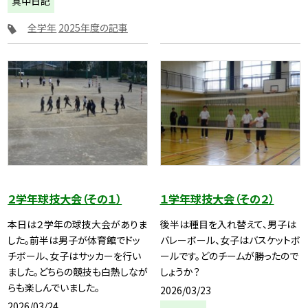
真中日記
全学年
2025年度の記事
２学年球技大会（その１）
１学年球技大会（その２）
本日は２学年の球技大会がありま
後半は種目を入れ替えて、男子は
した。前半は男子が体育館でドッ
バレーボール、女子はバスケットボ
チボール、女子はサッカーを行い
ールです。どのチームが勝ったので
ました。どちらの競技も白熱しなが
しょうか？
らも楽しんでいました。
2026/03/23
2026/03/24