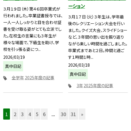
ーション
３月１９日（木）第４６回卒業式が
行われました。卒業証書授与では、
３月１７日（火）３年生は、学年最
一人一人しっかりと目を合わせ証
後のレクリエーション大会を行い
書を受け取る姿がとても立派でし
ました。クイズ大会、スライドショー
た。在校生の言葉にも３年生が
など、３年間の思い出を振り返り
様々な場面で、下級生を助け、学
ながら楽しい時間を過ごしました。
校を引っ張る姿につ...
卒業式まであと２日。仲間と過ご
2026/03/19
す１時間１時...
2026/03/18
真中日記
真中日記
全学年
2025年度の記事
3年
2025年度の記事
1
2
3
4
5
6
...
30
31
»