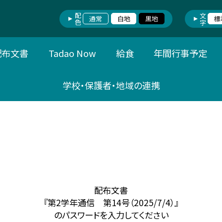
配色
文字
通常
白地
黒地
標
配布文書
Tadao Now
給食
年間行事予定
学校・保護者・地域の連携
配布文書
『第2学年通信 第14号（2025/7/4）』
のパスワードを入力してください