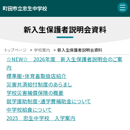
町田市立忠生中学校
新入生保護者説明会資料
トップページ
>
学校案内
>
新入生保護者説明会資料
☆NEW☆ 2026年度 新入生保護者説明会のご案
内
標準服・体育着取扱店紹介
災害共済給付制度のあらまし
学校災害補償保険の概要
就学援助制度・通学費補助金について
中学校給食について
2025 忠生中学校 入学案内