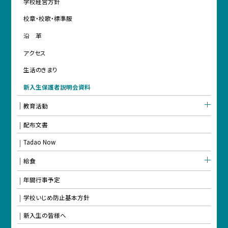
学校経営方針
校章・校歌・標準服
沿 革
アクセス
生活のきまり
新入生保護者説明会資料
教育活動
配布文書
Tadao Now
給食
年間行事予定
学校いじめ防止基本方針
新入生の皆様へ