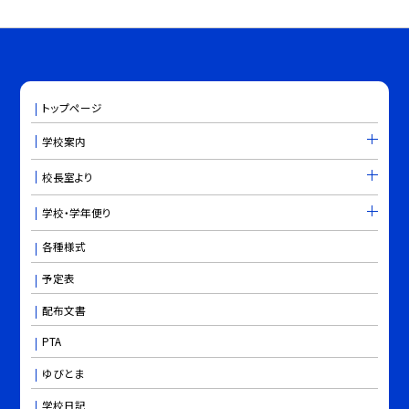
トップページ
学校案内
校長室より
学校・学年便り
各種様式
予定表
配布文書
PTA
ゆびとま
学校日記