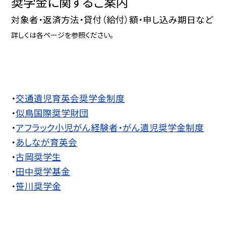
奨学金に関するご案内
対象者・返済方法・貸付（給付）額・申し込み期日など
詳しくは各ページを参照ください。
・
交通遺児育英会奨学金制度
・
似鳥国際奨学財団
・
アフラック小児がん経験者・がん遺児奨学金制度
・
あしなが育英会
・
古岡奨学生
・
田中奨学基金
・
笹川奨学金