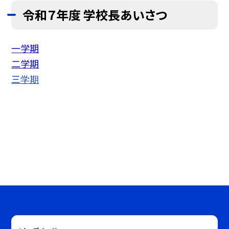
令和７年度 学校長あいさつ
一学期
二学期
三
学期