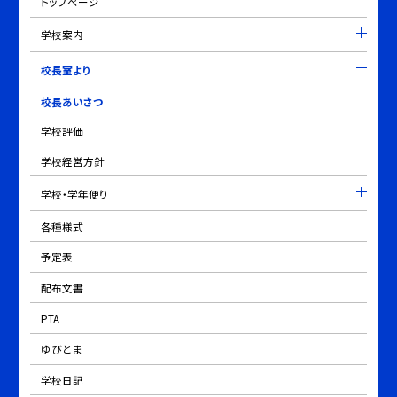
トップページ
学校案内
校長室より
校長あいさつ
学校評価
学校経営方針
学校・学年便り
各種様式
予定表
配布文書
PTA
ゆびとま
学校日記