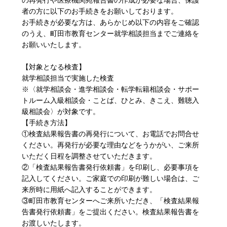
の再発行や医療機関宛報告書の作成が必要な場合、保護
者の方に以下のお手続きをお願いしております。
お手続きが必要な方は、あらかじめ以下の内容をご確認
のうえ、町田市教育センター就学相談担当までご連絡を
お願いいたします。
【対象となる検査】
就学相談担当で実施した検査
※〈
就学相談会・進学相談会・転学転籍相談会・サポー
トルーム入級相談会・ことば、ひとみ、きこえ、難聴入
級相談会〉が対象です。
【手続き方法】
①検査結果報告書の再発行について、お電話でお問合せ
ください。再発行が必要な理由などをうかがい、ご来所
いただく日程を調整させていただきます。
②「検査結果報告書発行依頼書」を印刷し、必要事項を
記入してください。
ご家庭での印刷が難しい場合は、ご
来所時に用紙へ記入することができます。
③町田市教育センターへご来所いただき、「検査結果報
告書発行依頼書」をご提出ください。検査結果報告書を
お渡しいたします。