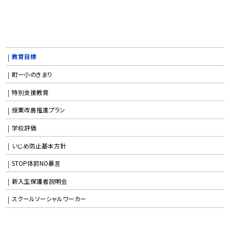
教育目標
町一小のきまり
特別支援教育
授業改善推進プラン
学校評価
いじめ防止基本方針
STOP体罰NO暴言
新入生保護者説明会
スクールソーシャルワーカー