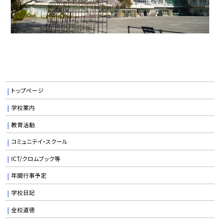
トップページ
学校案内
教育活動
コミュニテイ・スクール
ICT/クロムブック等
年間行事予定
学校日記
全校道徳