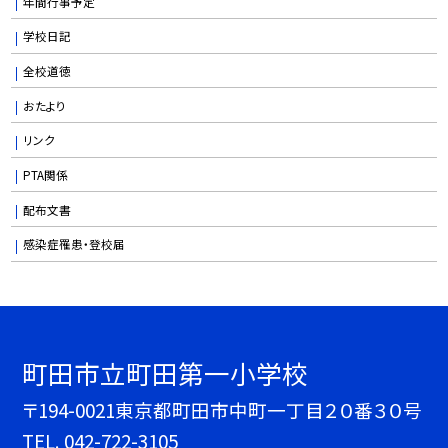
年間行事予定
学校日記
全校道徳
おたより
リンク
PTA関係
配布文書
感染症罹患・登校届
町田市立町田第一小学校
〒194-0021東京都町田市中町一丁目２０番３０号
TEL.
042-722-3105