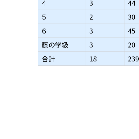
４
3
44
５
2
30
６
3
45
藤の学級
3
20
合計
18
239