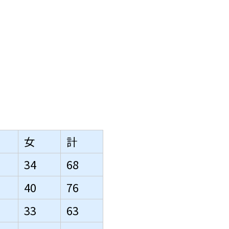
女
計
34
68
40
76
33
63