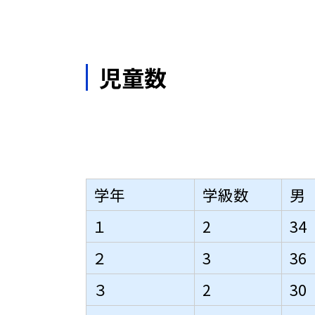
児童数
学年
学級数
男
１
2
34
２
3
36
３
2
30