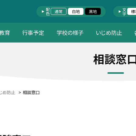
配色
文字
通常
白地
黒地
標
教育
行事予定
学校の様子
いじめ防止
相談窓
じめ防止
>
相談窓口