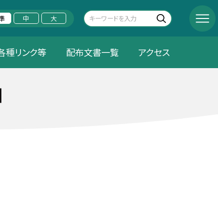
準
中
大
各種リンク等
配布文書一覧
アクセス
口