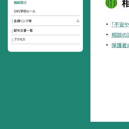
相談窓口
SNS学校ルール
各種リンク等
「不安
配布文書一覧
相談の
アクセス
保護者