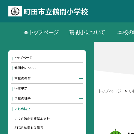
町田市立鶴間小学校
トップページ
鶴間小について
本校の
トップページ
鶴間小について
本校の教育
行事予定
トップページ
>
い
学校の様子
いじめ防止
いじめ防止対策基本方針
STOP 体罰 NO 暴言