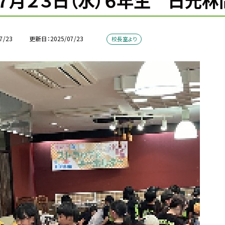
７月２３日（水）６年生 日光
7/23
更新日
2025/07/23
校長室より