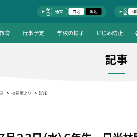
配色
文字
通常
白地
黒地
標
教育
行事予定
学校の様子
いじめ防止
記事
事
>
校長室より
>
詳細