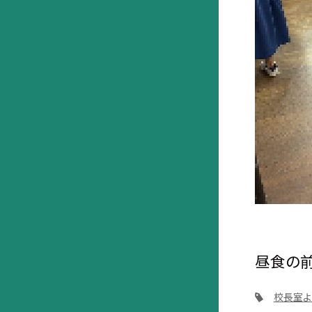
昼食の前
校長室よ