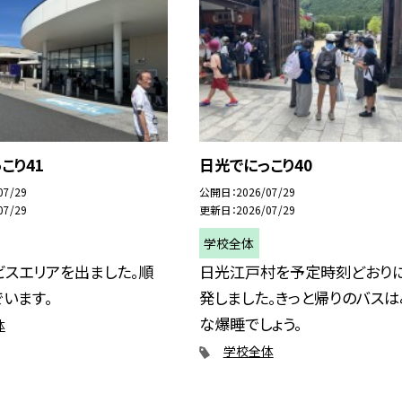
こり41
日光でにっこり40
07/29
公開日
2026/07/29
07/29
更新日
2026/07/29
学校全体
ビスエリアを出ました。順
日光江戸村を予定時刻どおり
います。
発しました。きっと帰りのバスは
な爆睡でしょう。
体
学校全体