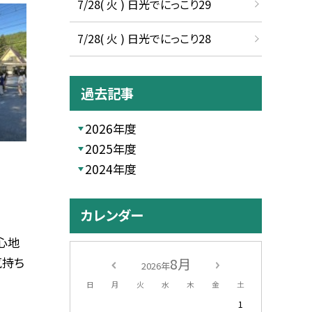
7/28( 火 ) 日光でにっこり29
7/28( 火 ) 日光でにっこり28
過去記事
2026年度
2025年度
2024年度
カレンダー
心地
気持ち
8月
2026年
日
月
火
水
木
金
土
1