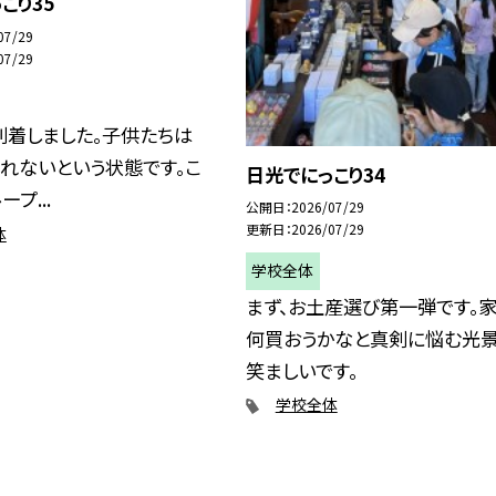
こり35
07/29
07/29
到着しました。子供たちは
れないという状態です。こ
日光でにっこり34
プ...
公開日
2026/07/29
更新日
2026/07/29
体
学校全体
まず、お土産選び第一弾です。
何買おうかなと真剣に悩む光
笑ましいです。
学校全体