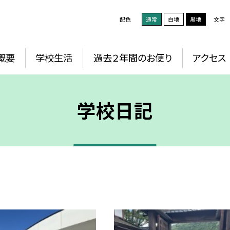
配色
通常
白地
黒地
文字
概要
学校生活
過去２年間のお便り
アクセス
学校日記