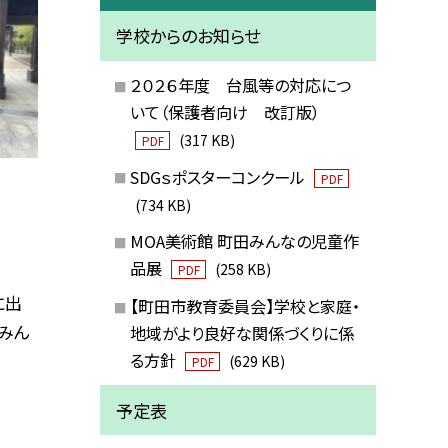
学校からのお知らせ
２０２６年度 台風等の対応につ
いて（保護者向け 改訂版）
(317 KB)
PDF
SDGｓポスターコンクール
PDF
(734 KB)
MOA美術館 町田みんなの児童作
品展
(258 KB)
PDF
に出
【町田市教育委員会】学校と家庭・
みん
地域がより良好な関係づくりに係
る方針
(629 KB)
PDF
予定表