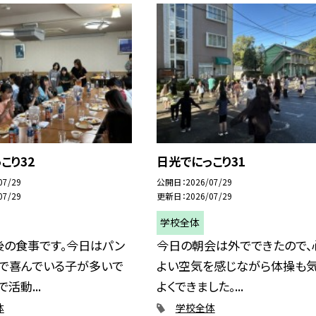
こり32
日光でにっこり31
07/29
公開日
2026/07/29
07/29
更新日
2026/07/29
学校全体
後の食事です。今日はパン
今日の朝会は外でできたので、
とで喜んでいる子が多いで
よい空気を感じながら体操も
活動...
よくできました。...
体
学校全体