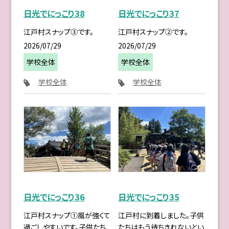
日光でにっこり38
日光でにっこり37
江戸村スナップ③です。
江戸村スナップ②です。
2026/07/29
2026/07/29
学校全体
学校全体
学校全体
学校全体
日光でにっこり36
日光でにっこり35
江戸村スナップ①風が強くて
江戸村に到着しました。子供
過ごしやすいです。子供たち
たちはもう待ちきれないとい