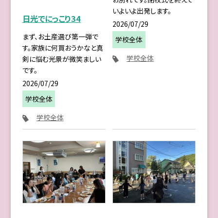
いよいよ出発します。
日光でにっこり34
2026/07/29
まず、お土産選び第一弾で
学校全体
す。家族に何買おうかなと真
学校全体
剣に悩む光景が微笑ましい
です。
2026/07/29
学校全体
学校全体